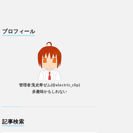
プロフィール
管理者:兎史希ゼム(@electric_clip)
多趣味かもしれない
記事検索