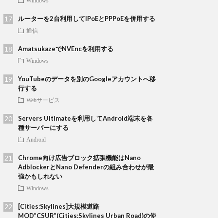
Windows
ルーターを2台利用してIPoEとPPPoEを併用する
通信
AmatsukazeでNVEncを利用する
Windows
YouTubeのデータを別のGoogleアカウントへ移
行する
Webサービス
Servers Ultimateを利用してAndroid端末を各
種サーバーにする
Android
Chrome向け広告ブロック拡張機能はNano
AdblockerとNano Defenderの組み合わせが最
強かもしれない
Windows
[Cities:Skylines]大規模道路
MOD”CSUR”(Cities:Skylines Urban Road)の使