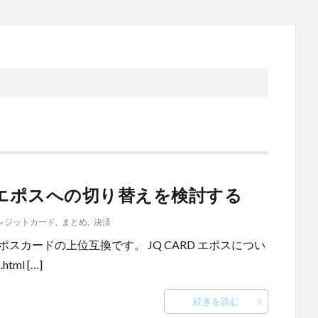
D エポスへの切り替えを検討する
レジットカード
,
まとめ
,
決済
スカードの上位互換です。 JQ CARD エポスについ
.html […]
続きを読む