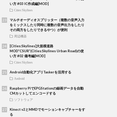
い方 #03 IC作成編[MOD]
Cities:Skylines
マルチオーディオスプリッター（複数の音声入力
をミックスしたり同時に複数の音声出力をしたり
その両方をしたりできるやつ）が便利
周辺機器
[Cities:Skylines]大規模道路
MOD”CSUR”(Cities:Skylines Urban Road)の使
い方 #02 備考編[MOD]
Cities:Skylines
Android自動化アプリTaskerを活用する
Android
Raspberry PiでEPGStationの録画データを自動
CMカットしてエンコードする
ソフトウェア
Kinect v2とMMDでモーションキャプチャーをす
る