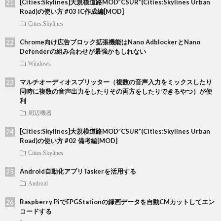
[Cities:Skylines]大規模道路MOD”CSUR”(Cities:Skylines Urban
Road)の使い方 #03 IC作成編[MOD]
Cities:Skylines
Chrome向け広告ブロック拡張機能はNano AdblockerとNano
Defenderの組み合わせが最強かもしれない
Windows
マルチオーディオスプリッター（複数の音声入力をミックスしたり
同時に複数の音声出力をしたりその両方をしたりできるやつ）が便
利
周辺機器
[Cities:Skylines]大規模道路MOD”CSUR”(Cities:Skylines Urban
Road)の使い方 #02 備考編[MOD]
Cities:Skylines
Android自動化アプリTaskerを活用する
Android
Raspberry PiでEPGStationの録画データを自動CMカットしてエン
コードする