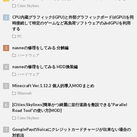
Cities:Skylines
CPU内蔵グラフィック(iGPU)と外部グラフィックボード(dGPU)を同
時接続して特定のゲームなど高負荷ソフトウェアのみdGPUを利用
する
PC
nasneの修理をしてみる 分解編
ハードウェア
nasneの修理をしてみる HDD換装編
ハードウェア
Minecraft Ver.1.12.2 個人的導入MODまとめ
Minecraft
[Cities:Skylines]簡単かつ綺麗に並行道路を敷設できる”Parallel
Road Tool”の使い方[MOD]
Cities:Skylines
GooglePayのSuicaにクレジットカードチャージが出来ない場合の
対処法