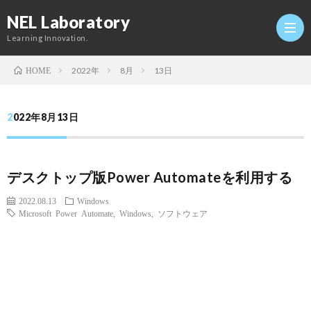
NEL Laboratory
Learning Innovation.
2022年
8月
13日
HOME
Hom
2022年8月13日
研
デスクトップ版Power Automateを利用する
究
Profi
2022.08.13
Windows
Microsoft Power Automate
,
Windows
,
ソフトウェア
室
Twitt
Conta