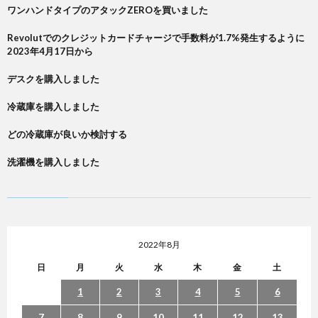
ワンハンドタイプのアタックZEROを買いました
Revolutでのクレジットカードチャージで手数料が1.7%発生するように
2023年4月17日から
デスクを購入しました
冷蔵庫を購入しました
どの冷蔵庫が良いか検討する
洗濯機を購入しました
2022年8月
日
月
火
水
木
金
土
1
2
3
4
5
6
7
8
9
10
11
12
13