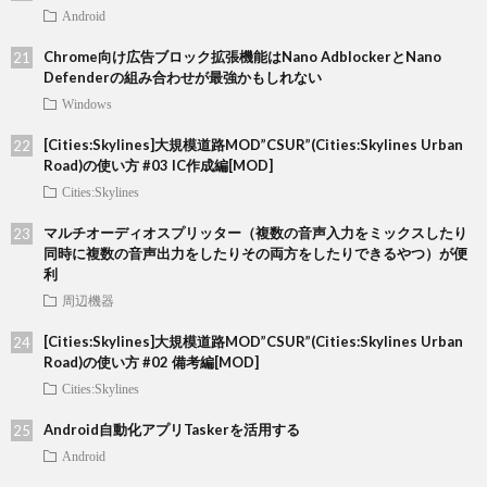
Android
Chrome向け広告ブロック拡張機能はNano AdblockerとNano
Defenderの組み合わせが最強かもしれない
Windows
[Cities:Skylines]大規模道路MOD”CSUR”(Cities:Skylines Urban
Road)の使い方 #03 IC作成編[MOD]
Cities:Skylines
マルチオーディオスプリッター（複数の音声入力をミックスしたり
同時に複数の音声出力をしたりその両方をしたりできるやつ）が便
利
周辺機器
[Cities:Skylines]大規模道路MOD”CSUR”(Cities:Skylines Urban
Road)の使い方 #02 備考編[MOD]
Cities:Skylines
Android自動化アプリTaskerを活用する
Android