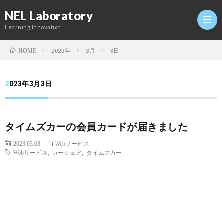
NEL Laboratory
Learning Innovation.
2023年
3月
3日
HOME
Hom
2023年3月3日
研
タイムズカーの会員カードが届きました
究
Profi
2023.03.03
Webサービス
Webサービス
,
カーシェア
,
タイムズカー
室
Twitt
Conta