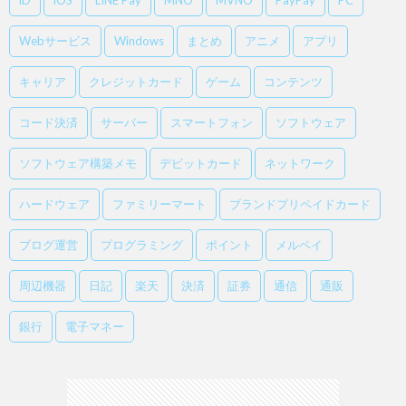
iD
iOS
LINE Pay
MNO
MVNO
PayPay
PC
Webサービス
Windows
まとめ
アニメ
アプリ
キャリア
クレジットカード
ゲーム
コンテンツ
コード決済
サーバー
スマートフォン
ソフトウェア
ソフトウェア構築メモ
デビットカード
ネットワーク
ハードウェア
ファミリーマート
ブランドプリペイドカード
ブログ運営
プログラミング
ポイント
メルペイ
周辺機器
日記
楽天
決済
証券
通信
通販
銀行
電子マネー