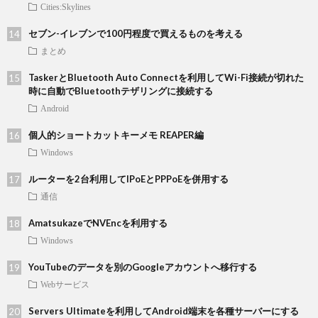
Cities:Skylines
セブン-イレブンで100円程度で買えるものを考える
まとめ
TaskerとBluetooth Auto Connectを利用してWi-Fi接続が切れた
時に自動でBluetoothテザリングに接続する
Android
個人的ショートカットキーメモ REAPER編
Windows
ルーターを2台利用してIPoEとPPPoEを併用する
通信
AmatsukazeでNVEncを利用する
Windows
YouTubeのデータを別のGoogleアカウントへ移行する
Webサービス
Servers Ultimateを利用してAndroid端末を各種サーバーにする