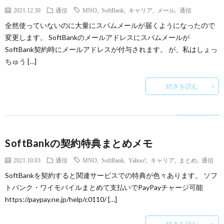
2021.12.30
通信
MNO
,
SoftBank
,
キャリア
,
メール
,
通信
全然使っていないのに大量にスパムメールが届くようになったので
変更します。 SoftBankのメールアドレスにスパムメールが
SoftBank契約時にメールアドレスが付与されます。 が、私はしょっ
ちゅう […]
続きを読む
SoftBankの契約特典まとめメモ
2021.10.03
通信
MNO
,
SoftBank
,
Yahoo!
,
キャリア
,
まとめ
,
通信
SoftBankを契約すると関連サービスでの特典が色々あります。 ソフ
トバンク・ワイモバイルまとめて支払いでPayPayチャージ可能
https://paypay.ne.jp/help/c0110/ […]