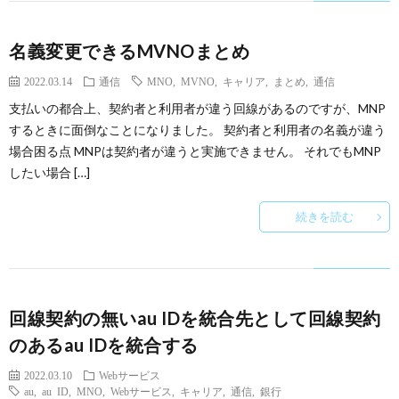
名義変更できるMVNOまとめ
2022.03.14
通信
MNO
,
MVNO
,
キャリア
,
まとめ
,
通信
支払いの都合上、契約者と利用者が違う回線があるのですが、MNP
するときに面倒なことになりました。 契約者と利用者の名義が違う
場合困る点 MNPは契約者が違うと実施できません。 それでもMNP
したい場合 […]
続きを読む
回線契約の無いau IDを統合先として回線契約
のあるau IDを統合する
2022.03.10
Webサービス
au
,
au ID
,
MNO
,
Webサービス
,
キャリア
,
通信
,
銀行