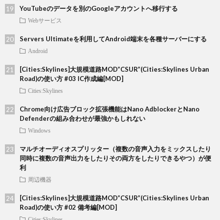
YouTubeのデータを別のGoogleアカウントへ移行する
Webサービス
Servers Ultimateを利用してAndroid端末を各種サーバーにする
Android
[Cities:Skylines]大規模道路MOD”CSUR”(Cities:Skylines Urban
Road)の使い方 #03 IC作成編[MOD]
Cities:Skylines
Chrome向け広告ブロック拡張機能はNano AdblockerとNano
Defenderの組み合わせが最強かもしれない
Windows
マルチオーディオスプリッター（複数の音声入力をミックスしたり
同時に複数の音声出力をしたりその両方をしたりできるやつ）が便
利
周辺機器
[Cities:Skylines]大規模道路MOD”CSUR”(Cities:Skylines Urban
Road)の使い方 #02 備考編[MOD]
Cities:Skylines