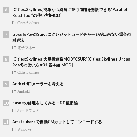
[Cities:Skylines]簡単かつ綺麗に並行道路を敷設できる”Parallel
Road Tool”の使い方[MOD]
Cities:Skylines
GooglePayのSuicaにクレジットカードチャージが出来ない場合の
対処法
電子マネー
[Cities:Skylines]大規模道路MOD”CSUR”(Cities:Skylines Urban
Road)の使い方 #01 基本編[MOD]
Cities:Skylines
Android用メーラーを考える
Android
nasneの修理をしてみる HDD復旧編
ハードウェア
Amatsukazeで自動CMカットしてエンコードする
Windows