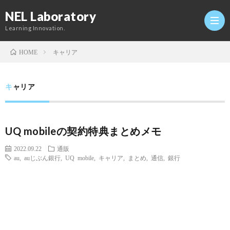
NEL Laboratory
Learning Innovation.
キャリア
HOME
Hom
キャリア
研
UQ mobileの契約特典まとめメモ
究
Profi
2022.09.22
通販
au
,
auじぶん銀行
,
UQ mobile
,
キャリア
,
まとめ
,
通信
,
銀行
室
Twitt
Conta