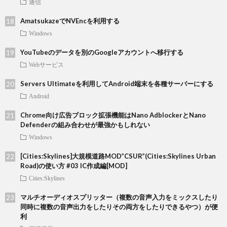
通信
AmatsukazeでNVEncを利用する
Windows
YouTubeのデータを別のGoogleアカウントへ移行する
Webサービス
Servers Ultimateを利用してAndroid端末を各種サーバーにする
Android
Chrome向け広告ブロック拡張機能はNano AdblockerとNano
Defenderの組み合わせが最強かもしれない
Windows
[Cities:Skylines]大規模道路MOD”CSUR”(Cities:Skylines Urban
Road)の使い方 #03 IC作成編[MOD]
Cities:Skylines
マルチオーディオスプリッター（複数の音声入力をミックスしたり
同時に複数の音声出力をしたりその両方をしたりできるやつ）が便
利