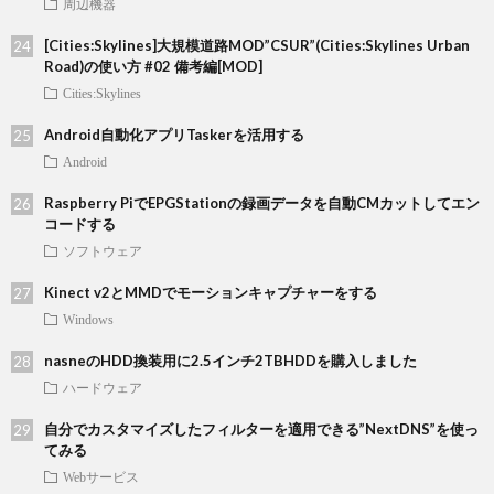
周辺機器
[Cities:Skylines]大規模道路MOD”CSUR”(Cities:Skylines Urban
Road)の使い方 #02 備考編[MOD]
Cities:Skylines
Android自動化アプリTaskerを活用する
Android
Raspberry PiでEPGStationの録画データを自動CMカットしてエン
コードする
ソフトウェア
Kinect v2とMMDでモーションキャプチャーをする
Windows
nasneのHDD換装用に2.5インチ2TBHDDを購入しました
ハードウェア
自分でカスタマイズしたフィルターを適用できる”NextDNS”を使っ
てみる
Webサービス