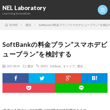
NEL Laboratory
Learning Innovation.
通信
SoftBankの料金プラン"スマホデビュープラン"を検討
HOME
Hom
SoftBankの料金プラン”スマホデビ
研
ュープラン”を検討する
究
Profi
2021.09.05
通信
MNO
,
SoftBank
,
キャリア
,
通信
室
Twitt
Conta