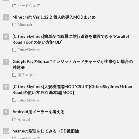
ハードウェア
Minecraft Ver.1.12.2 個人的導入MODまとめ
Minecraft
[Cities:Skylines]簡単かつ綺麗に並行道路を敷設できる”Parallel
Road Tool”の使い方[MOD]
Cities:Skylines
GooglePayのSuicaにクレジットカードチャージが出来ない場合の
対処法
電子マネー
[Cities:Skylines]大規模道路MOD”CSUR”(Cities:Skylines Urban
Road)の使い方 #01 基本編[MOD]
Cities:Skylines
Android用メーラーを考える
Android
nasneの修理をしてみる HDD復旧編
ハードウェア