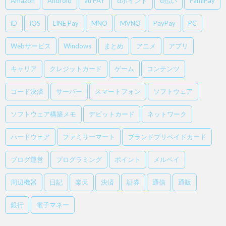
Amazon
Android
au PAY
dポイント
d払い
FamiPay
iD
iOS
LINE Pay
MNO
MVNO
PayPay
PC
Webサービス
Windows
まとめ
アニメ
アプリ
キャリア
クレジットカード
ゲーム
コンテンツ
コード決済
サーバー
スマートフォン
ソフトウェア
ソフトウェア構築メモ
デビットカード
ネットワーク
ハードウェア
ファミリーマート
ブランドプリペイドカード
ブログ運営
プログラミング
ポイント
メルペイ
周辺機器
日記
楽天
決済
証券
通信
通販
銀行
電子マネー