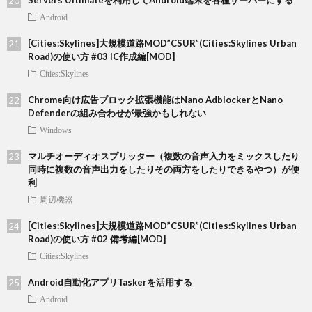
Servers Ultimateを利用してAndroid端末を各種サーバーにする
Android
[Cities:Skylines]大規模道路MOD”CSUR”(Cities:Skylines Urban
Road)の使い方 #03 IC作成編[MOD]
Cities:Skylines
Chrome向け広告ブロック拡張機能はNano AdblockerとNano
Defenderの組み合わせが最強かもしれない
Windows
マルチオーディオスプリッター（複数の音声入力をミックスしたり
同時に複数の音声出力をしたりその両方をしたりできるやつ）が便
利
周辺機器
[Cities:Skylines]大規模道路MOD”CSUR”(Cities:Skylines Urban
Road)の使い方 #02 備考編[MOD]
Cities:Skylines
Android自動化アプリTaskerを活用する
Android