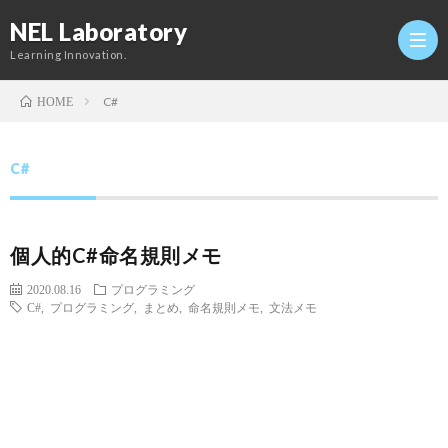
NEL Laboratory
Learning Innovation.
C#
HOME
Hom
C#
研
個人的C#命名規則メモ
究
Profi
2020.08.16
プログラミング
C#
,
プログラミング
,
まとめ
,
命名規則メモ
,
文法メモ
室
Twitt
Conta