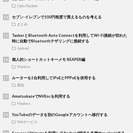
Cities:Skylines
セブン-イレブンで100円程度で買えるものを考える
まとめ
TaskerとBluetooth Auto Connectを利用してWi-Fi接続が切れた
時に自動でBluetoothテザリングに接続する
Android
個人的ショートカットキーメモ REAPER編
Windows
ルーターを2台利用してIPoEとPPPoEを併用する
通信
AmatsukazeでNVEncを利用する
Windows
YouTubeのデータを別のGoogleアカウントへ移行する
Webサービス