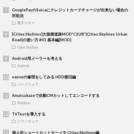
GooglePayのSuicaにクレジットカードチャージが出来ない場合の
対処法
電子マネー
[Cities:Skylines]大規模道路MOD”CSUR”(Cities:Skylines Urban
Road)の使い方 #01 基本編[MOD]
Cities:Skylines
Android用メーラーを考える
Android
nasneの修理をしてみる HDD復旧編
ハードウェア
Amatsukazeで自動CMカットしてエンコードする
Windows
TVTestを導入する
ソフトウェア
個人的ショートカットキーメモ Cities:Skylines編