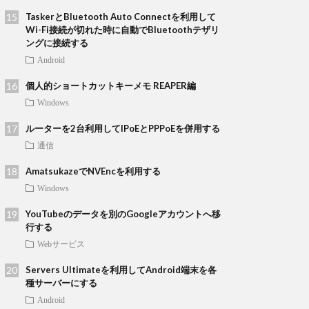
TaskerとBluetooth Auto Connectを利用して
Wi-Fi接続が切れた時に自動でBluetoothテザリ
ングに接続する
Android
個人的ショートカットキーメモ REAPER編
Windows
ルーターを2台利用してIPoEとPPPoEを併用する
通信
AmatsukazeでNVEncを利用する
Windows
YouTubeのデータを別のGoogleアカウントへ移
行する
Webサービス
Servers Ultimateを利用してAndroid端末を各
種サーバーにする
Android