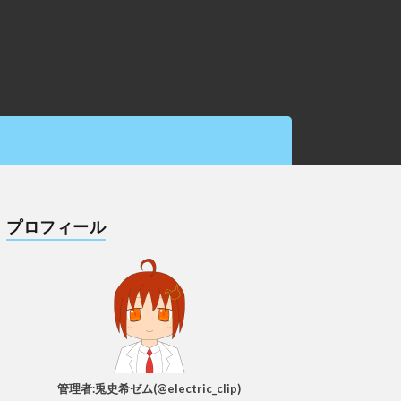
プロフィール
管理者:兎史希ゼム(@electric_clip)