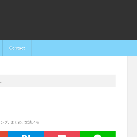
Contact
モ
ミング
,
まとめ
,
文法メモ