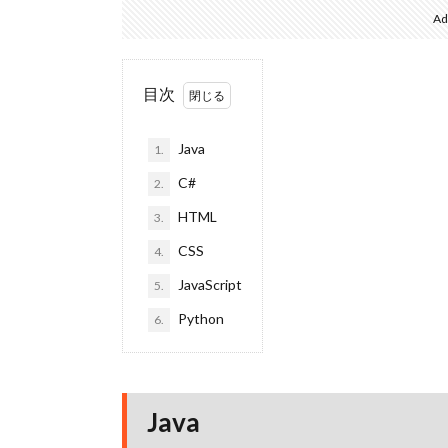
Ad
目次
Java
1.
C#
2.
HTML
3.
CSS
4.
JavaScript
5.
Python
6.
Java