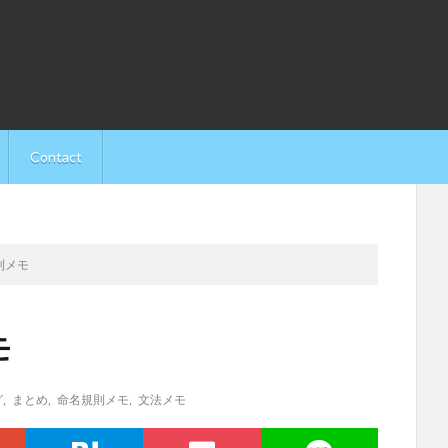
Contact
則メモ
モ
グ
,
まとめ
,
命名規則メモ
,
文法メモ