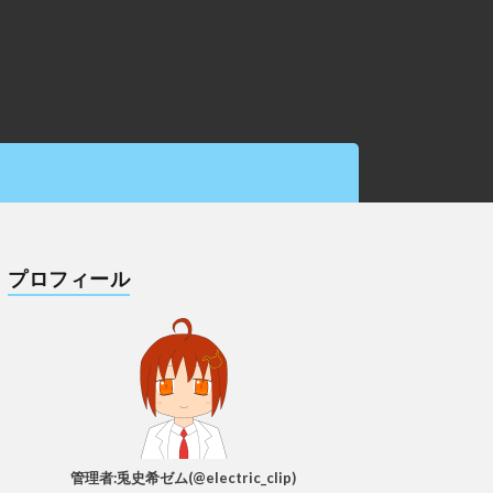
プロフィール
管理者:兎史希ゼム(@electric_clip)