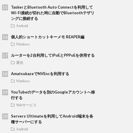
TaskerとBluetooth Auto Connectを利用して
Wi-Fi接続が切れた時に自動でBluetoothテザリ
ングに接続する
Android
個人的ショートカットキーメモ REAPER編
Windows
ルーターを2台利用してIPoEとPPPoEを併用する
通信
AmatsukazeでNVEncを利用する
Windows
YouTubeのデータを別のGoogleアカウントへ移
行する
Webサービス
Servers Ultimateを利用してAndroid端末を各
種サーバーにする
Android