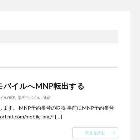
モバイルへMNP転出する
イルONE
,
楽天モバイル
,
通信
します。 MNP予約番号の取得 事前にMNP予約番号
t.com/mobile-one/f […]
続きを読む