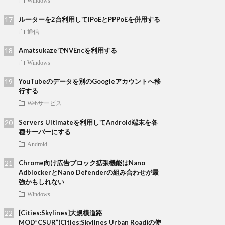
Windows
ルーターを2台利用してIPoEとPPPoEを併用する
通信
AmatsukazeでNVEncを利用する
Windows
YouTubeのデータを別のGoogleアカウントへ移
行する
Webサービス
Servers Ultimateを利用してAndroid端末を各
種サーバーにする
Android
Chrome向け広告ブロック拡張機能はNano
AdblockerとNano Defenderの組み合わせが最
強かもしれない
Windows
[Cities:Skylines]大規模道路
MOD”CSUR”(Cities:Skylines Urban Road)の使