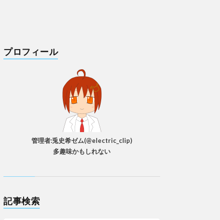
プロフィール
管理者:兎史希ゼム(@electric_clip)
多趣味かもしれない
記事検索