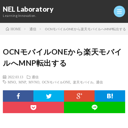
NEL Laboratory
Learning Innovation.
通信
OCNモバイルONEから楽天モバイルへMNP転出する
HOME
Hom
OCNモバイルONEから楽天モバイ
研
ルへMNP転出する
究
Profi
2022.03.13
通信
MNO
,
MNP
,
MVNO
,
OCNモバイルONE
,
楽天モバイル
,
通信
室
Twitt
Conta