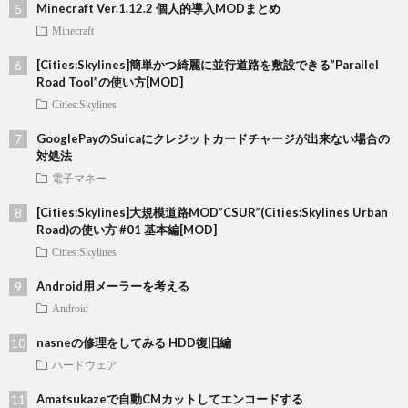
Minecraft Ver.1.12.2 個人的導入MODまとめ
Minecraft
[Cities:Skylines]簡単かつ綺麗に並行道路を敷設できる”Parallel
Road Tool”の使い方[MOD]
Cities:Skylines
GooglePayのSuicaにクレジットカードチャージが出来ない場合の
対処法
電子マネー
[Cities:Skylines]大規模道路MOD”CSUR”(Cities:Skylines Urban
Road)の使い方 #01 基本編[MOD]
Cities:Skylines
Android用メーラーを考える
Android
nasneの修理をしてみる HDD復旧編
ハードウェア
Amatsukazeで自動CMカットしてエンコードする