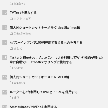
Windows
TVTestを導入する
ソフトウェア
個人的ショートカットキーメモ Cities:Skylines編
Cities:Skylines
セブン-イレブンで100円程度で買えるものを考える
まとめ
TaskerとBluetooth Auto Connectを利用してWi-Fi接続が切れた
時に自動でBluetoothテザリングに接続する
Android
個人的ショートカットキーメモ REAPER編
Windows
ルーターを2台利用してIPoEとPPPoEを併用する
通信
AmatsukazeでNVEncを利用する