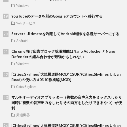
Windows
YouTubeのデータを別のGoogleアカウントへ移行する
Webサービス
Servers Ultimateを利用してAndroid端末を各種サーバーにする
Android
Chrome向け広告ブロック拡張機能はNano AdblockerとNano
Defenderの組み合わせが最強かもしれない
Windows
[Cities:Skylines]大規模道路MOD”CSUR”(Cities:Skylines Urban
Road)の使い方 #03 IC作成編[MOD]
Cities:Skylines
マルチオーディオスプリッター（複数の音声入力をミックスしたり
同時に複数の音声出力をしたりその両方をしたりできるやつ）が便
利
周辺機器
[Cities:Skylines]大規模道路MOD”CSUR”(Cities:Skylines Urban