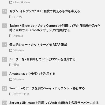
Cities:Skylines
セブン-イレブンで100円程度で買えるものを考える
まとめ
TaskerとBluetooth Auto Connectを利用してWi-Fi接続が切れた
時に自動でBluetoothテザリングに接続する
Android
個人的ショートカットキーメモ REAPER編
Windows
ルーターを2台利用してIPoEとPPPoEを併用する
通信
AmatsukazeでNVEncを利用する
Windows
YouTubeのデータを別のGoogleアカウントへ移行する
Webサービス
Servers Ultimateを利用してAndroid端末を各種サーバーにする