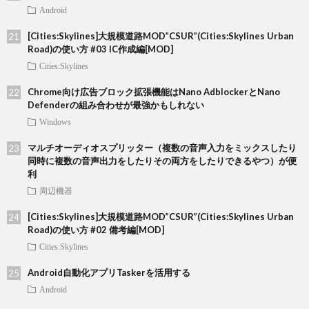
Android
[Cities:Skylines]大規模道路MOD”CSUR”(Cities:Skylines Urban
Road)の使い方 #03 IC作成編[MOD]
Cities:Skylines
Chrome向け広告ブロック拡張機能はNano AdblockerとNano
Defenderの組み合わせが最強かもしれない
Windows
マルチオーディオスプリッター（複数の音声入力をミックスしたり
同時に複数の音声出力をしたりその両方をしたりできるやつ）が便
利
周辺機器
[Cities:Skylines]大規模道路MOD”CSUR”(Cities:Skylines Urban
Road)の使い方 #02 備考編[MOD]
Cities:Skylines
Android自動化アプリTaskerを活用する
Android