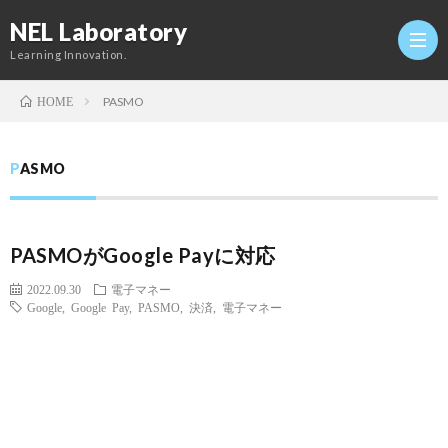
NEL Laboratory
Learning Innovation.
PASMO
HOME
Hom
PASMO
研
PASMOがGoogle Payに対応
究
Profi
2022.09.30
電子マネー
Google
,
Google Pay
,
PASMO
,
決済
,
電子マネー
室
Twitt
Conta