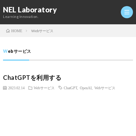
NEL Laboratory
Learning Innovation.
Webサービス
HOME
Hom
Webサービス
研
ChatGPTを利用する
究
Profi
2023.02.14
Webサービス
ChatGPT
,
OpenAI
,
Webサービス
室
Twitt
Conta