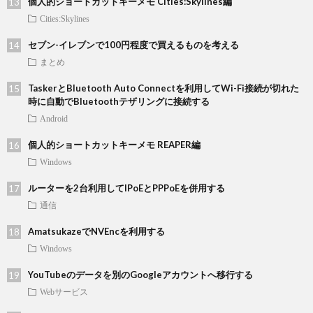
個人的ショートカットキーメモ Cities:Skylines編
Cities:Skylines
セブン-イレブンで100円程度で買えるものを考える
まとめ
TaskerとBluetooth Auto Connectを利用してWi-Fi接続が切れた
時に自動でBluetoothテザリングに接続する
Android
個人的ショートカットキーメモ REAPER編
Windows
ルーターを2台利用してIPoEとPPPoEを併用する
通信
AmatsukazeでNVEncを利用する
Windows
YouTubeのデータを別のGoogleアカウントへ移行する
Webサービス