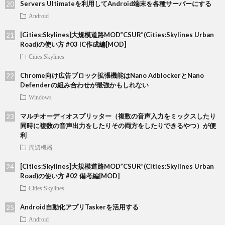
Servers Ultimateを利用してAndroid端末を各種サーバーにする
Android
[Cities:Skylines]大規模道路MOD”CSUR”(Cities:Skylines Urban
Road)の使い方 #03 IC作成編[MOD]
Cities:Skylines
Chrome向け広告ブロック拡張機能はNano AdblockerとNano
Defenderの組み合わせが最強かもしれない
Windows
マルチオーディオスプリッター（複数の音声入力をミックスしたり
同時に複数の音声出力をしたりその両方をしたりできるやつ）が便
利
周辺機器
[Cities:Skylines]大規模道路MOD”CSUR”(Cities:Skylines Urban
Road)の使い方 #02 備考編[MOD]
Cities:Skylines
Android自動化アプリTaskerを活用する
Android