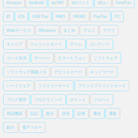
Amazon
Android
au PAY
dポイント
d払い
FamiPay
iD
iOS
LINE Pay
MNO
MVNO
PayPay
PC
Webサービス
Windows
まとめ
アニメ
アプリ
キャリア
クレジットカード
ゲーム
コンテンツ
コード決済
サーバー
スマートフォン
ソフトウェア
ソフトウェア構築メモ
デビットカード
ネットワーク
ハードウェア
ファミリーマート
ブランドプリペイドカード
ブログ運営
プログラミング
ポイント
メルペイ
周辺機器
日記
楽天
決済
証券
通信
通販
銀行
電子マネー