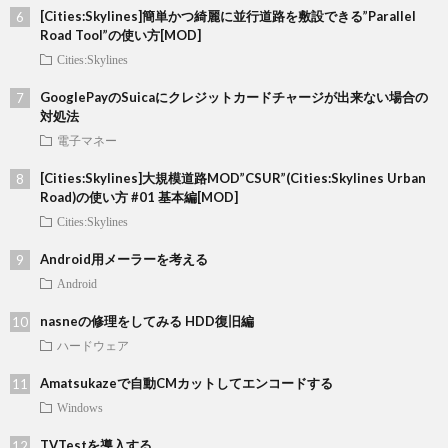
[Cities:Skylines]簡単かつ綺麗に並行道路を敷設できる”Parallel
Road Tool”の使い方[MOD]
Cities:Skylines
GooglePayのSuicaにクレジットカードチャージが出来ない場合の
対処法
電子マネー
[Cities:Skylines]大規模道路MOD”CSUR”(Cities:Skylines Urban
Road)の使い方 #01 基本編[MOD]
Cities:Skylines
Android用メーラーを考える
Android
nasneの修理をしてみる HDD復旧編
ハードウェア
Amatsukazeで自動CMカットしてエンコードする
Windows
TVTestを導入する