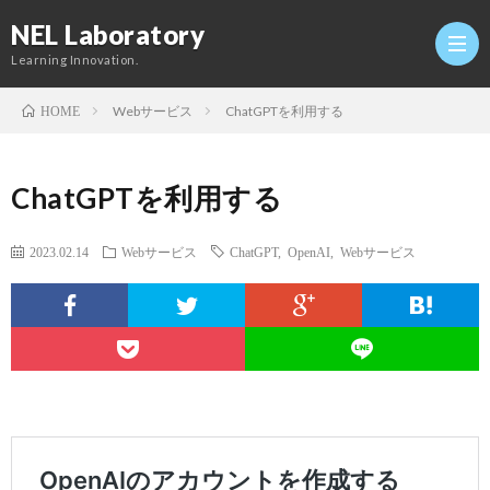
NEL Laboratory
Learning Innovation.
Webサービス
ChatGPTを利用する
HOME
Hom
ChatGPTを利用する
研
2023.02.14
Webサービス
ChatGPT
,
OpenAI
,
Webサービス
究
Profi
室
Twitt
Conta