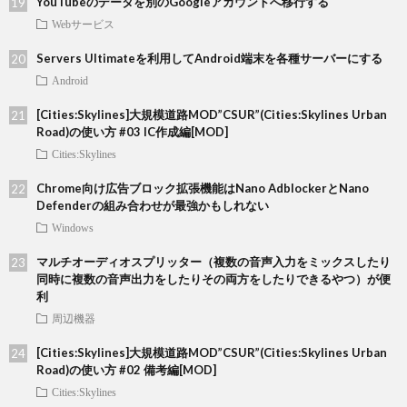
YouTubeのデータを別のGoogleアカウントへ移行する
Webサービス
Servers Ultimateを利用してAndroid端末を各種サーバーにする
Android
[Cities:Skylines]大規模道路MOD”CSUR”(Cities:Skylines Urban
Road)の使い方 #03 IC作成編[MOD]
Cities:Skylines
Chrome向け広告ブロック拡張機能はNano AdblockerとNano
Defenderの組み合わせが最強かもしれない
Windows
マルチオーディオスプリッター（複数の音声入力をミックスしたり
同時に複数の音声出力をしたりその両方をしたりできるやつ）が便
利
周辺機器
[Cities:Skylines]大規模道路MOD”CSUR”(Cities:Skylines Urban
Road)の使い方 #02 備考編[MOD]
Cities:Skylines