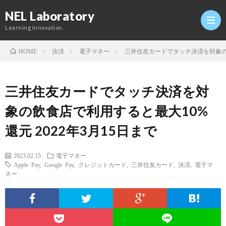
NEL Laboratory
Learning Innovation.
決済
電子マネー
三井住友カードでタッチ決済を対象の飲
HOME
Hom
三井住友カードでタッチ決済を対
研
象の飲食店で利用すると最大10%
還元 2022年3月15日まで
究
Profi
2023.02.15
電子マネー
室
Twitt
Apple Pay
,
Google Pay
,
クレジットカード
,
三井住友カード
,
決済
,
電子マ
ネー
Conta