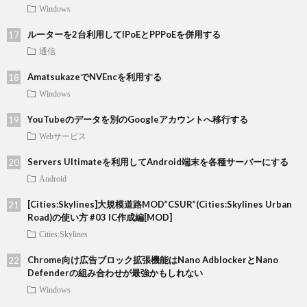
Windows
ルーターを2台利用してIPoEとPPPoEを併用する
通信
AmatsukazeでNVEncを利用する
Windows
YouTubeのデータを別のGoogleアカウントへ移行する
Webサービス
Servers Ultimateを利用してAndroid端末を各種サーバーにする
Android
[Cities:Skylines]大規模道路MOD”CSUR”(Cities:Skylines Urban
Road)の使い方 #03 IC作成編[MOD]
Cities:Skylines
Chrome向け広告ブロック拡張機能はNano AdblockerとNano
Defenderの組み合わせが最強かもしれない
Windows