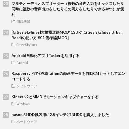
マルチオーディオスプリッター（複数の音声入力をミックスしたり
同時に複数の音声出力をしたりその両方をしたりできるやつ）が便
利
周辺機器
[Cities:Skylines]大規模道路MOD”CSUR”(Cities:Skylines Urban
Road)の使い方 #02 備考編[MOD]
Cities:Skylines
Android自動化アプリTaskerを活用する
Android
Raspberry PiでEPGStationの録画データを自動CMカットしてエン
コードする
ソフトウェア
Kinect v2とMMDでモーションキャプチャーをする
Windows
nasneのHDD換装用に2.5インチ2TBHDDを購入しました
ハードウェア