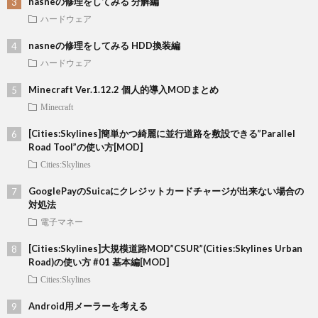
nasneの修理をしてみる 分解編
ハードウェア
nasneの修理をしてみる HDD換装編
ハードウェア
Minecraft Ver.1.12.2 個人的導入MODまとめ
Minecraft
[Cities:Skylines]簡単かつ綺麗に並行道路を敷設できる”Parallel
Road Tool”の使い方[MOD]
Cities:Skylines
GooglePayのSuicaにクレジットカードチャージが出来ない場合の
対処法
電子マネー
[Cities:Skylines]大規模道路MOD”CSUR”(Cities:Skylines Urban
Road)の使い方 #01 基本編[MOD]
Cities:Skylines
Android用メーラーを考える