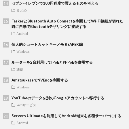
セブン-イレブンで100円程度で買えるものを考える
まとめ
TaskerとBluetooth Auto Connectを利用してWi-Fi接続が切れた
時に自動でBluetoothテザリングに接続する
Android
個人的ショートカットキーメモ REAPER編
Windows
ルーターを2台利用してIPoEとPPPoEを併用する
通信
AmatsukazeでNVEncを利用する
Windows
YouTubeのデータを別のGoogleアカウントへ移行する
Webサービス
Servers Ultimateを利用してAndroid端末を各種サーバーにする
Android