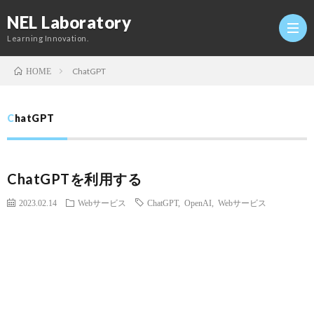
NEL Laboratory
Learning Innovation.
ChatGPT
HOME
Hom
ChatGPT
研
ChatGPTを利用する
究
Profi
2023.02.14
Webサービス
ChatGPT
,
OpenAI
,
Webサービス
室
Twitt
Conta