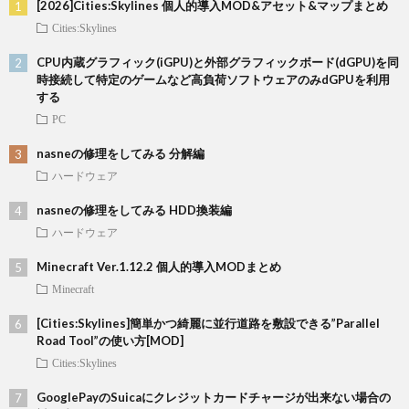
[2026]Cities:Skylines 個人的導入MOD&アセット&マップまとめ
Cities:Skylines
CPU内蔵グラフィック(iGPU)と外部グラフィックボード(dGPU)を同
時接続して特定のゲームなど高負荷ソフトウェアのみdGPUを利用
する
PC
nasneの修理をしてみる 分解編
ハードウェア
nasneの修理をしてみる HDD換装編
ハードウェア
Minecraft Ver.1.12.2 個人的導入MODまとめ
Minecraft
[Cities:Skylines]簡単かつ綺麗に並行道路を敷設できる”Parallel
Road Tool”の使い方[MOD]
Cities:Skylines
GooglePayのSuicaにクレジットカードチャージが出来ない場合の