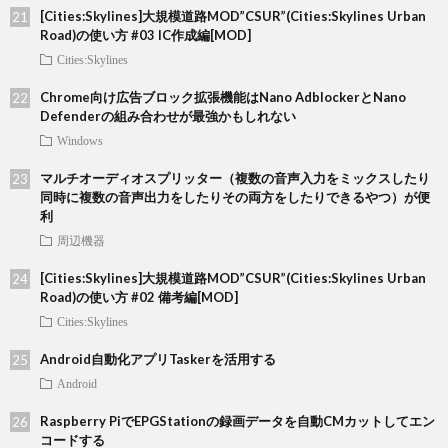
[Cities:Skylines]大規模道路MOD”CSUR”(Cities:Skylines Urban
Road)の使い方 #03 IC作成編[MOD]
Cities:Skylines
Chrome向け広告ブロック拡張機能はNano AdblockerとNano
Defenderの組み合わせが最強かもしれない
Windows
マルチオーディオスプリッター（複数の音声入力をミックスしたり
同時に複数の音声出力をしたりその両方をしたりできるやつ）が便
利
周辺機器
[Cities:Skylines]大規模道路MOD”CSUR”(Cities:Skylines Urban
Road)の使い方 #02 備考編[MOD]
Cities:Skylines
Android自動化アプリTaskerを活用する
Android
Raspberry PiでEPGStationの録画データを自動CMカットしてエン
コードする