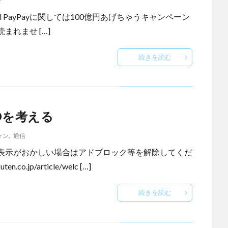
済
13552569.html PayPayに関しては100億円あげちゃうキャンペーン
れませ […]
続きを読む
Oを考える
ォン
,
通信
表示がおかしい場合はアドブロック等を解除してくだ
co.jp/article/welc […]
続きを読む