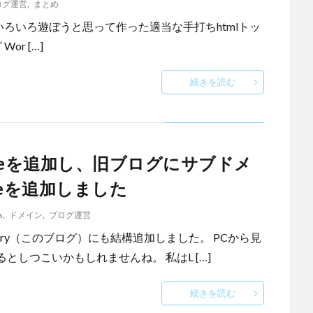
ログ運営
,
まとめ
後々htmlでいろいろ遊ぼうと思って作った適当な手打ちhtmlトッ
Wor […]
続きを読む
enseを追加し、旧ブログにサブドメ
nseを追加しました
s
,
ドメイン
,
ブログ運営
aboratory（このブログ）にも結構追加しました。 PCから見
しつこいかもしれませんね。 私はL […]
続きを読む