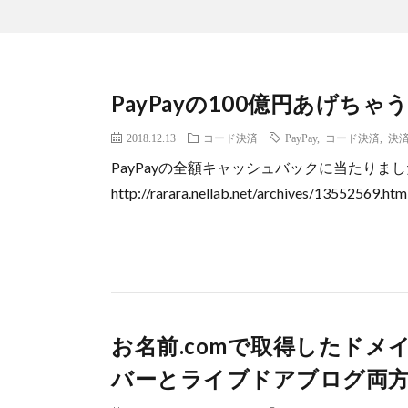
PayPayの100億円あげ
2018.12.13
コード決済
PayPay
,
コード決済
,
決
PayPayの全額キャッシュバックに当たりま
http://rarara.nellab.net/archives/13552569.h
お名前.comで取得したド
バーとライブドアブログ両