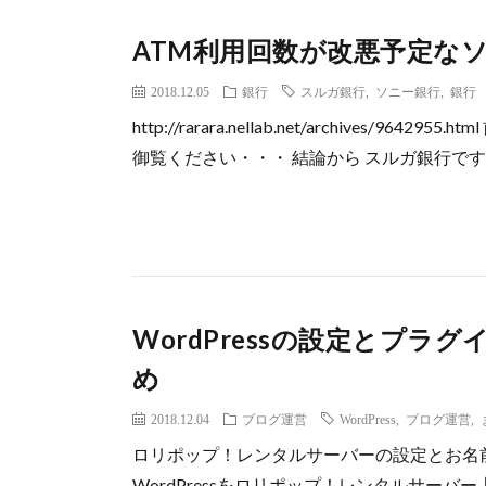
ATM利用回数が改悪予定な
2018.12.05
銀行
スルガ銀行
,
ソニー銀行
,
銀行
http://rarara.nellab.net/archives
御覧ください・・・ 結論から スルガ銀行です。
WordPressの設定とプ
め
2018.12.04
ブログ運営
WordPress
,
ブログ運営
,
ロリポップ！レンタルサーバーの設定とお名前
WordPressをロリポップ！レンタルサー