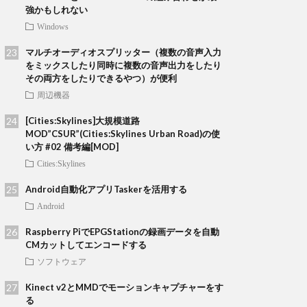
強かもしれない
Windows
マルチオーディオスプリッター（複数の音声入力
をミックスしたり同時に複数の音声出力をしたり
その両方をしたりできるやつ）が便利
周辺機器
[Cities:Skylines]大規模道路
MOD”CSUR”(Cities:Skylines Urban Road)の使
い方 #02 備考編[MOD]
Cities:Skylines
Android自動化アプリTaskerを活用する
Android
Raspberry PiでEPGStationの録画データを自動
CMカットしてエンコードする
ソフトウェア
Kinect v2とMMDでモーションキャプチャーをす
る