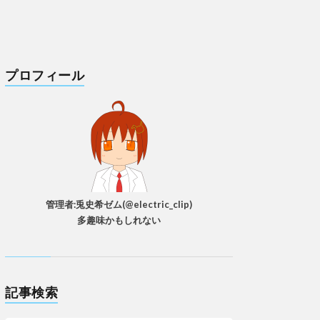
プロフィール
管理者:兎史希ゼム(@electric_clip)
多趣味かもしれない
記事検索