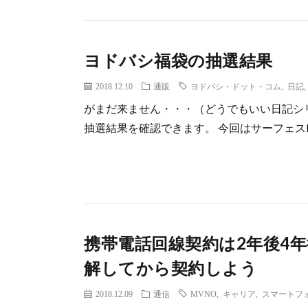
ヨドバシ福袋の抽選結果
2018.12.10
通販
ヨドバシ・ドット・コム
,
日記
がまだ来ません・・・（どうでもいい日記シリーズです） h
抽選結果を確認できます。 今回はサーフェスProの夢
携帯電話回線契約は2年後4
解してから契約しよう
2018.12.09
通信
MVNO
,
キャリア
,
スマートフ