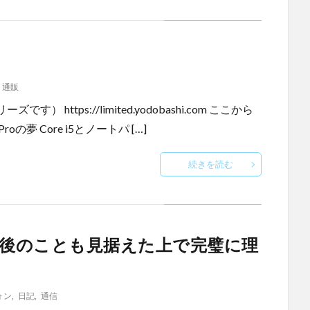
,
通販
ttps://limited.yodobashi.com ここから
 Core i5とノートパ […]
続きを読む
年後のことも見据えた上で完璧に理
ォン
,
日記
,
通信