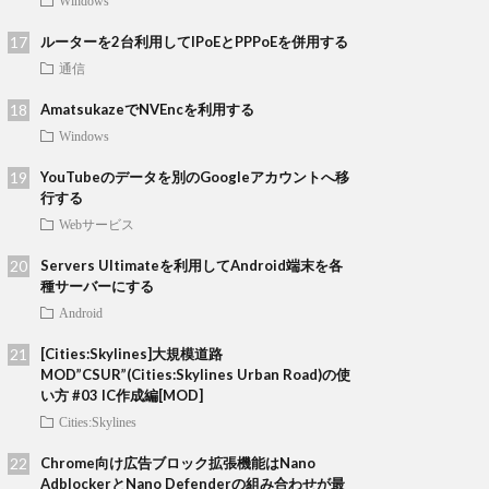
Windows
ルーターを2台利用してIPoEとPPPoEを併用する
通信
AmatsukazeでNVEncを利用する
Windows
YouTubeのデータを別のGoogleアカウントへ移
行する
Webサービス
Servers Ultimateを利用してAndroid端末を各
種サーバーにする
Android
[Cities:Skylines]大規模道路
MOD”CSUR”(Cities:Skylines Urban Road)の使
い方 #03 IC作成編[MOD]
Cities:Skylines
Chrome向け広告ブロック拡張機能はNano
AdblockerとNano Defenderの組み合わせが最