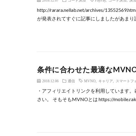
2018.12.07
コード決済
PayPay
,
コード決済
,
決
http://rarara.nellab.net/archives/
が発表されてすぐに記事にしましたがあまり読ま
条件に合わせた最適なMVN
2018.12.06
通信
MVNO
,
キャリア
,
スマートフ
・アフィリエイトリンクを利用しています。
さい。 そもそもMVNOとは https://mobile.rakuten.