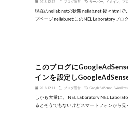
2018.12.12
ブログ運営
サーバー
,
ドメイン
,
ブ
現在のnellab.netの状態 nellab.net:
プページ nellab.net:このNEL Laboratoryブログ 
このブログにGoogleAdS
インを設定しGoogleAdSe
2018.12.11
ブログ運営
GoogleAdSense
,
WordPres
しかも大量に。 NEL Laboratory NEL L
るとそうでもないけどスマートフォンから見ると