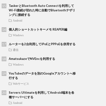
TaskerとBluetooth Auto Connectを利用して
Wi-Fi接続が切れた時に自動でBluetoothテザリ
ングに接続する
Android
個人的ショートカットキーメモ REAPER編
Windows
ルーターを2台利用してIPoEとPPPoEを併用する
通信
AmatsukazeでNVEncを利用する
Windows
YouTubeのデータを別のGoogleアカウントへ移
行する
Webサービス
Servers Ultimateを利用してAndroid端末を各
種サーバーにする
Android