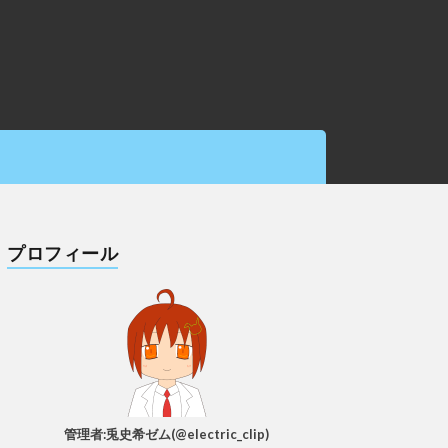
プロフィール
管理者:兎史希ゼム(@electric_clip)