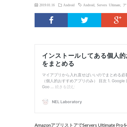
2019.01.16
Android
Android
,
Servers Ultimate
,
ア
AmazonアプリストアでServers Ultim