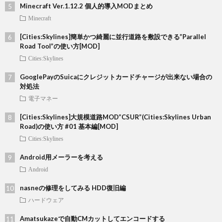
Minecraft Ver.1.12.2 個人的導入MODまとめ
Minecraft
[Cities:Skylines]簡単かつ綺麗に並行道路を敷設できる”Parallel
Road Tool”の使い方[MOD]
Cities:Skylines
GooglePayのSuicaにクレジットカードチャージが出来ない場合の
対処法
電子マネー
[Cities:Skylines]大規模道路MOD”CSUR”(Cities:Skylines Urban
Road)の使い方 #01 基本編[MOD]
Cities:Skylines
Android用メーラーを考える
Android
nasneの修理をしてみる HDD復旧編
ハードウェア
Amatsukazeで自動CMカットしてエンコードする