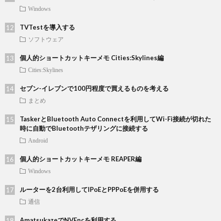
Windows
TVTestを導入する
ソフトウェア
個人的ショートカットキーメモ Cities:Skylines編
Cities:Skylines
セブン-イレブンで100円程度で買えるものを考える
まとめ
TaskerとBluetooth Auto Connectを利用してWi-Fi接続が切れた
時に自動でBluetoothテザリングに接続する
Android
個人的ショートカットキーメモ REAPER編
Windows
ルーターを2台利用してIPoEとPPPoEを併用する
通信
AmatsukazeでNVEncを利用する