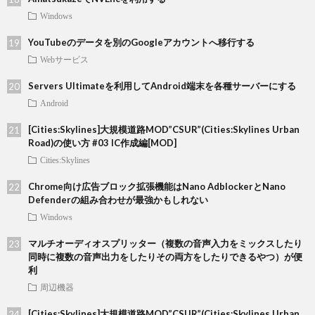
Windows
YouTubeのデータを別のGoogleアカウントへ移行する
Webサービス
Servers Ultimateを利用してAndroid端末を各種サーバーにする
Android
[Cities:Skylines]大規模道路MOD”CSUR”(Cities:Skylines Urban
Road)の使い方 #03 IC作成編[MOD]
Cities:Skylines
Chrome向け広告ブロック拡張機能はNano AdblockerとNano
Defenderの組み合わせが最強かもしれない
Windows
マルチオーディオスプリッター（複数の音声入力をミックスしたり
同時に複数の音声出力をしたりその両方をしたりできるやつ）が便
利
周辺機器
[Cities:Skylines]大規模道路MOD”CSUR”(Cities:Skylines Urban