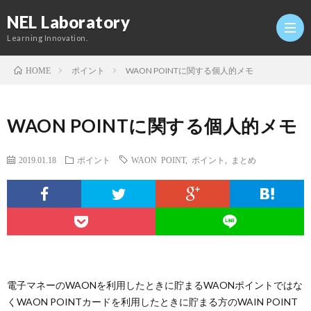
NEL Laboratory
Learning Innovation.
ポイント
WAON POINTに関する個人的メモ
HOME
Hom
WAON POINTに関する個人的メモ
研
2019.01.18
ポイント
WAON POINT
,
ポイント
,
まとめ
究
Profi
室
Twitt
Conta
電子マネーのWAONを利用したときに貯まるWAONポイントではな
くWAON POINTカードを利用したときに貯まる方のWAIN POINT