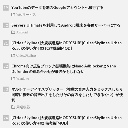
YouTubeのデータを別のGoogleアカウントへ移行する
Webサービス
Servers Ultimateを利用してAndroid端末を各種サーバーにする
Android
[Cities:Skylines]大規模道路MOD”CSUR”(Cities:Skylines Urban
Road)の使い方 #03 IC作成編[MOD]
Cities:Skylines
Chrome向け広告ブロック拡張機能はNano AdblockerとNano
Defenderの組み合わせが最強かもしれない
Windows
マルチオーディオスプリッター（複数の音声入力をミックスしたり
同時に複数の音声出力をしたりその両方をしたりできるやつ）が便
利
周辺機器
[Cities:Skylines]大規模道路MOD”CSUR”(Cities:Skylines Urban
Road)の使い方 #02 備考編[MOD]