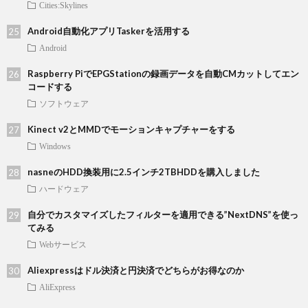
Cities:Skylines
Android自動化アプリTaskerを活用する
Android
Raspberry PiでEPGStationの録画データを自動CMカットしてエン
コードする
ソフトウェア
Kinect v2とMMDでモーションキャプチャーをする
Windows
nasneのHDD換装用に2.5インチ2TBHDDを購入しました
ハードウェア
自分でカスタマイズしたフィルターを適用できる”NextDNS”を使っ
てみる
Webサービス
Aliexpressはドル決済と円決済でどちらがお得なのか
AliExpress