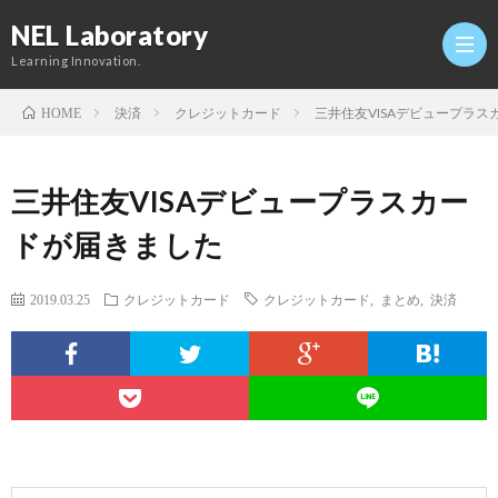
NEL Laboratory
Learning Innovation.
決済
クレジットカード
三井住友VISAデビュープラ
HOME
Hom
三井住友VISAデビュープラスカー
研
ドが届きました
究
Profi
2019.03.25
クレジットカード
クレジットカード
,
まとめ
,
決済
室
Twitt
Conta