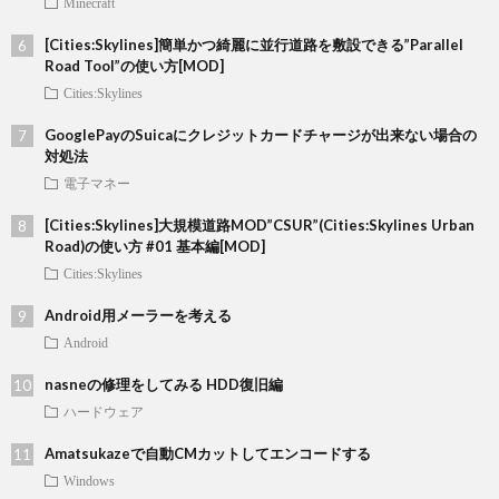
Minecraft
[Cities:Skylines]簡単かつ綺麗に並行道路を敷設できる”Parallel
Road Tool”の使い方[MOD]
Cities:Skylines
GooglePayのSuicaにクレジットカードチャージが出来ない場合の
対処法
電子マネー
[Cities:Skylines]大規模道路MOD”CSUR”(Cities:Skylines Urban
Road)の使い方 #01 基本編[MOD]
Cities:Skylines
Android用メーラーを考える
Android
nasneの修理をしてみる HDD復旧編
ハードウェア
Amatsukazeで自動CMカットしてエンコードする
Windows