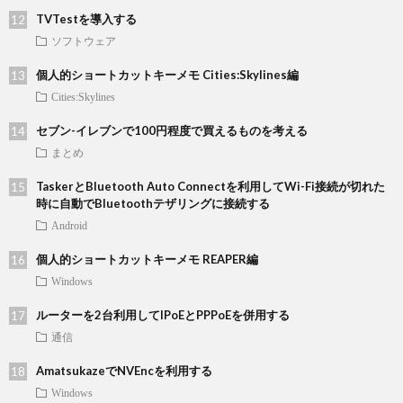
TVTestを導入する
ソフトウェア
個人的ショートカットキーメモ Cities:Skylines編
Cities:Skylines
セブン-イレブンで100円程度で買えるものを考える
まとめ
TaskerとBluetooth Auto Connectを利用してWi-Fi接続が切れた
時に自動でBluetoothテザリングに接続する
Android
個人的ショートカットキーメモ REAPER編
Windows
ルーターを2台利用してIPoEとPPPoEを併用する
通信
AmatsukazeでNVEncを利用する
Windows