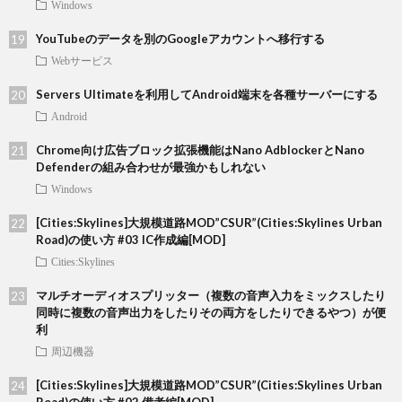
Windows
YouTubeのデータを別のGoogleアカウントへ移行する
Webサービス
Servers Ultimateを利用してAndroid端末を各種サーバーにする
Android
Chrome向け広告ブロック拡張機能はNano AdblockerとNano
Defenderの組み合わせが最強かもしれない
Windows
[Cities:Skylines]大規模道路MOD”CSUR”(Cities:Skylines Urban
Road)の使い方 #03 IC作成編[MOD]
Cities:Skylines
マルチオーディオスプリッター（複数の音声入力をミックスしたり
同時に複数の音声出力をしたりその両方をしたりできるやつ）が便
利
周辺機器
[Cities:Skylines]大規模道路MOD”CSUR”(Cities:Skylines Urban
Road)の使い方 #02 備考編[MOD]