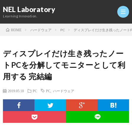
NEL Laboratory
Learning Innovation.
ハードウェア
PC
ディスプレイだけ生き残ったノートP
HOME
Hom
ディスプレイだけ生き残ったノー
研
トPCを分解してモニターとして利
用する 完結編
究
Profi
2019.05.18
PC
PC
,
ハードウェア
室
Twitt
Conta