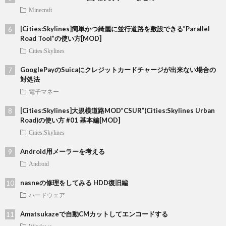
Minecraft
[Cities:Skylines]簡単かつ綺麗に並行道路を敷設できる”Parallel
Road Tool”の使い方[MOD]
Cities:Skylines
GooglePayのSuicaにクレジットカードチャージが出来ない場合の
対処法
電子マネー
[Cities:Skylines]大規模道路MOD”CSUR”(Cities:Skylines Urban
Road)の使い方 #01 基本編[MOD]
Cities:Skylines
Android用メーラーを考える
Android
nasneの修理をしてみる HDD復旧編
ハードウェア
Amatsukazeで自動CMカットしてエンコードする
Windows