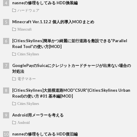
nasneの修理をしてみる HDD換装編
ハードウェア
Minecraft Ver.1.12.2 個人的導入MODまとめ
Minecraft
[Cities:Skylines]簡単かつ綺麗に並行道路を敷設できる”Parallel
Road Tool”の使い方[MOD]
Cities:Skylines
GooglePayのSuicaにクレジットカードチャージが出来ない場合の
対処法
電子マネー
[Cities:Skylines]大規模道路MOD”CSUR”(Cities:Skylines Urban
Road)の使い方 #01 基本編[MOD]
Cities:Skylines
Android用メーラーを考える
Android
nasneの修理をしてみる HDD復旧編