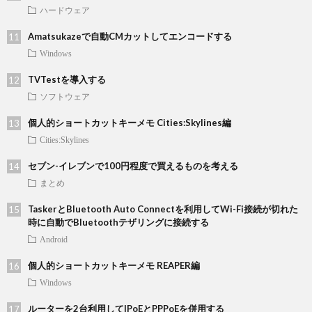
ハードウェア
Amatsukazeで自動CMカットしてエンコードする
Windows
TVTestを導入する
ソフトウェア
個人的ショートカットキーメモ Cities:Skylines編
Cities:Skylines
セブン-イレブンで100円程度で買えるものを考える
まとめ
TaskerとBluetooth Auto Connectを利用してWi-Fi接続が切れた
時に自動でBluetoothテザリングに接続する
Android
個人的ショートカットキーメモ REAPER編
Windows
ルーターを2台利用してIPoEとPPPoEを併用する