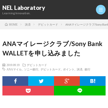
NEL Laboratory
Learning Innovation.
決済
デビットカード
ANAマイレージクラブ/Sony Ba
HOME
Hom
ANAマイレージクラブ/Sony Bank
研
WALLETを申し込みました
究
Profi
2019.09.19
デビットカード
ANAマイル
,
ソニー銀行
,
デビットカード
,
ポイント
,
決済
,
銀行
室
Twitt
Conta