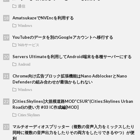
通信
AmatsukazeでNVEncを利用する
Windows
YouTubeのデータを別のGoogleアカウントへ移行する
Webサービス
Servers Ultimateを利用してAndroid端末を各種サーバーにする
Android
Chrome向け広告ブロック拡張機能はNano AdblockerとNano
Defenderの組み合わせが最強かもしれない
Windows
[Cities:Skylines]大規模道路MOD”CSUR”(Cities:Skylines Urban
Road)の使い方 #03 IC作成編[MOD]
Cities:Skylines
マルチオーディオスプリッター（複数の音声入力をミックスしたり
同時に複数の音声出力をしたりその両方をしたりできるやつ）が便
利