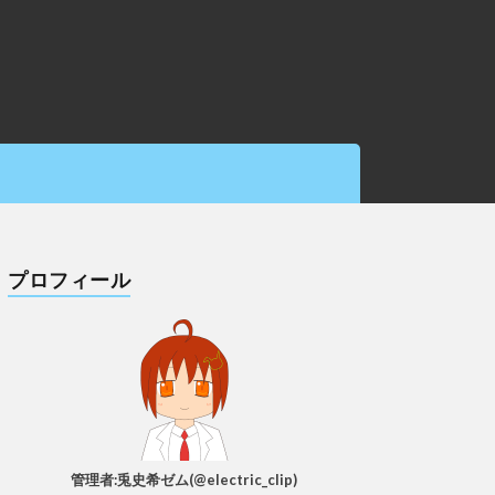
プロフィール
管理者:兎史希ゼム(@electric_clip)