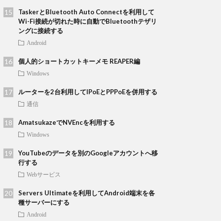
TaskerとBluetooth Auto Connectを利用して
Wi-Fi接続が切れた時に自動でBluetoothテザリ
ングに接続する
Android
個人的ショートカットキーメモ REAPER編
Windows
ルーターを2台利用してIPoEとPPPoEを併用する
通信
AmatsukazeでNVEncを利用する
Windows
YouTubeのデータを別のGoogleアカウントへ移
行する
Webサービス
Servers Ultimateを利用してAndroid端末を各
種サーバーにする
Android