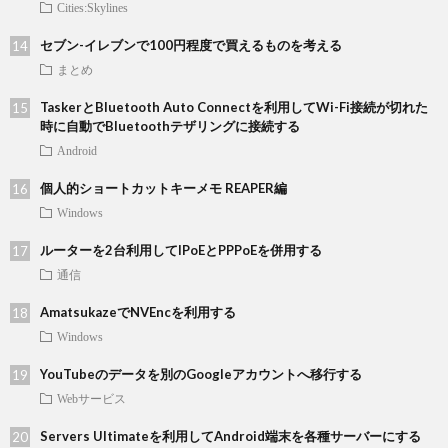
Cities:Skylines
セブン-イレブンで100円程度で買えるものを考える
まとめ
TaskerとBluetooth Auto Connectを利用してWi-Fi接続が切れた
時に自動でBluetoothテザリングに接続する
Android
個人的ショートカットキーメモ REAPER編
Windows
ルーターを2台利用してIPoEとPPPoEを併用する
通信
AmatsukazeでNVEncを利用する
Windows
YouTubeのデータを別のGoogleアカウントへ移行する
Webサービス
Servers Ultimateを利用してAndroid端末を各種サーバーにする