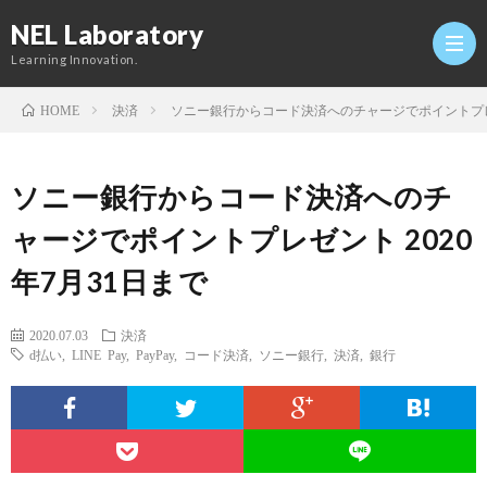
NEL Laboratory
Learning Innovation.
決済
ソニー銀行からコード決済へのチャージでポイントプレゼ
HOME
Hom
ソニー銀行からコード決済へのチ
研
ャージでポイントプレゼント 2020
年7月31日まで
究
Profi
2020.07.03
決済
室
Twitt
d払い
,
LINE Pay
,
PayPay
,
コード決済
,
ソニー銀行
,
決済
,
銀行
Conta