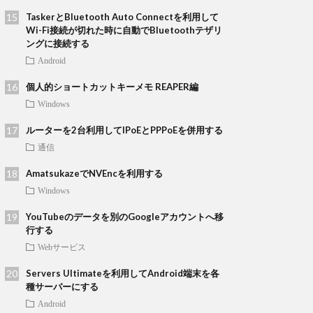
TaskerとBluetooth Auto Connectを利用して
Wi-Fi接続が切れた時に自動でBluetoothテザリ
ングに接続する
Android
個人的ショートカットキーメモ REAPER編
Windows
ルーターを2台利用してIPoEとPPPoEを併用する
通信
AmatsukazeでNVEncを利用する
Windows
YouTubeのデータを別のGoogleアカウントへ移
行する
Webサービス
Servers Ultimateを利用してAndroid端末を各
種サーバーにする
Android