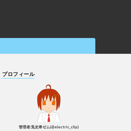
プロフィール
管理者:兎史希ゼム(@electric_clip)