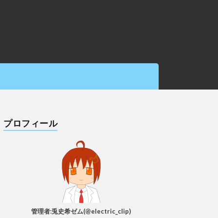
プロフィール
管理者:兎史希ゼム(@electric_clip)