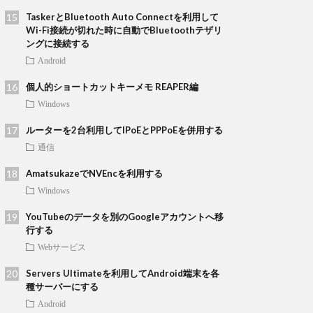
TaskerとBluetooth Auto Connectを利用して
Wi-Fi接続が切れた時に自動でBluetoothテザリ
ングに接続する
Android
個人的ショートカットキーメモ REAPER編
Windows
ルーターを2台利用してIPoEとPPPoEを併用する
通信
AmatsukazeでNVEncを利用する
Windows
YouTubeのデータを別のGoogleアカウントへ移
行する
Webサービス
Servers Ultimateを利用してAndroid端末を各
種サーバーにする
Android