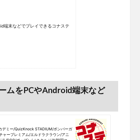
roid端末などでプレイできるコナステ
ムをPCやAndroid端末など