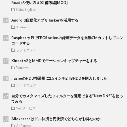
Road)の使い方 #02 備考編[MOD]
Cities:Skylines
Android自動化アプリTaskerを活用する
Android
Raspberry PiでEPGStationの録画データを自動CMカットしてエン
コードする
ソフトウェア
Kinect v2とMMDでモーションキャプチャーをする
Windows
nasneのHDD換装用に2.5インチ2TBHDDを購入しました
ハードウェア
自分でカスタマイズしたフィルターを適用できる”NextDNS”を使っ
てみる
Webサービス
Aliexpressはドル決済と円決済でどちらがお得なのか
AliExpress