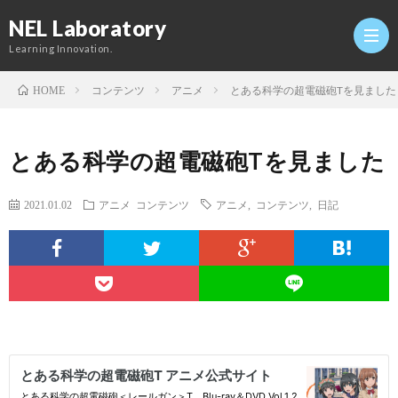
NEL Laboratory
Learning Innovation.
コンテンツ
アニメ
とある科学の超電磁砲Tを見ました
HOME
Hom
とある科学の超電磁砲Tを見ました
研
2021.01.02
アニメ
コンテンツ
アニメ
,
コンテンツ
,
日記
究
Profi
室
Twitt
Conta