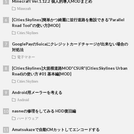
Minecraft Ver.1.12.2 個人的導入MODまとめ
Minecraft
[Cities:Skylines]簡単かつ綺麗に並行道路を敷設できる”Parallel
Road Tool”の使い方[MOD]
Cities:Skylines
GooglePayのSuicaにクレジットカードチャージが出来ない場合の
対処法
電子マネー
[Cities:Skylines]大規模道路MOD”CSUR”(Cities:Skylines Urban
Road)の使い方 #01 基本編[MOD]
Cities:Skylines
Android用メーラーを考える
Android
nasneの修理をしてみる HDD復旧編
ハードウェア
Amatsukazeで自動CMカットしてエンコードする