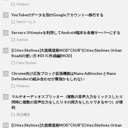
Windows
YouTubeのデータを別のGoogleアカウントへ移行する
Webサービス
Servers Ultimateを利用してAndroid端末を各種サーバーにする
Android
[Cities:Skylines]大規模道路MOD”CSUR”(Cities:Skylines Urban
Road)の使い方 #03 IC作成編[MOD]
Cities:Skylines
Chrome向け広告ブロック拡張機能はNano AdblockerとNano
Defenderの組み合わせが最強かもしれない
Windows
マルチオーディオスプリッター（複数の音声入力をミックスしたり
同時に複数の音声出力をしたりその両方をしたりできるやつ）が便
利
周辺機器
[Cities:Skylines]大規模道路MOD”CSUR”(Cities:Skylines Urban