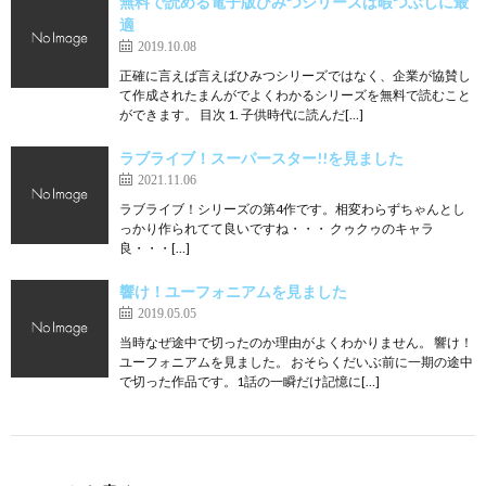
無料で読める電子版ひみつシリーズは暇つぶしに最
適
2019.10.08
正確に言えば言えばひみつシリーズではなく、企業が協賛し
て作成されたまんがでよくわかるシリーズを無料で読むこと
ができます。 目次 1. 子供時代に読んだ[…]
ラブライブ！スーパースター!!を見ました
2021.11.06
ラブライブ！シリーズの第4作です。相変わらずちゃんとし
っかり作られてて良いですね・・・ クゥクゥのキャラ
良・・・[…]
響け！ユーフォニアムを見ました
2019.05.05
当時なぜ途中で切ったのか理由がよくわかりません。 響け！
ユーフォニアムを見ました。 おそらくだいぶ前に一期の途中
で切った作品です。1話の一瞬だけ記憶に[…]