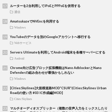
ルーターを2台利用してIPoEとPPPoEを併用する
通信
AmatsukazeでNVEncを利用する
Windows
YouTubeのデータを別のGoogleアカウントへ移行する
Webサービス
Servers Ultimateを利用してAndroid端末を各種サーバーにする
Android
Chrome向け広告ブロック拡張機能はNano AdblockerとNano
Defenderの組み合わせが最強かもしれない
Windows
[Cities:Skylines]大規模道路MOD”CSUR”(Cities:Skylines Urban
Road)の使い方 #03 IC作成編[MOD]
Cities:Skylines
マルチオーディオスプリッター（複数の音声入力をミックスしたり