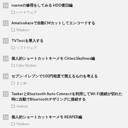
nasneの修理をしてみる HDD復旧編
ハードウェア
Amatsukazeで自動CMカットしてエンコードする
Windows
TVTestを導入する
ソフトウェア
個人的ショートカットキーメモ Cities:Skylines編
Cities:Skylines
セブン-イレブンで100円程度で買えるものを考える
まとめ
TaskerとBluetooth Auto Connectを利用してWi-Fi接続が切れた
時に自動でBluetoothテザリングに接続する
Android
個人的ショートカットキーメモ REAPER編
Windows