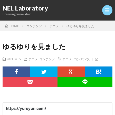
NEL Laboratory
Learning Innovation.
コンテンツ
アニメ
ゆるゆりを見ました
HOME
Hom
ゆるゆりを見ました
研
2021.06.05
アニメ
コンテンツ
アニメ
,
コンテンツ
,
日記
究
Profi
室
Twitt
Conta