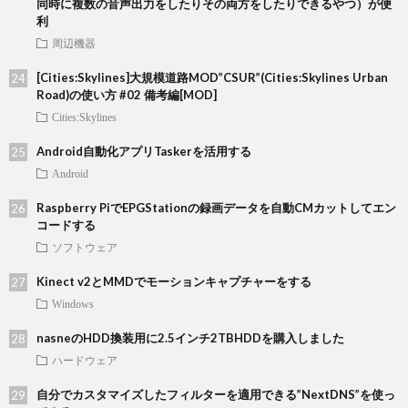
同時に複数の音声出力をしたりその両方をしたりできるやつ）が便
利
周辺機器
[Cities:Skylines]大規模道路MOD”CSUR”(Cities:Skylines Urban
Road)の使い方 #02 備考編[MOD]
Cities:Skylines
Android自動化アプリTaskerを活用する
Android
Raspberry PiでEPGStationの録画データを自動CMカットしてエン
コードする
ソフトウェア
Kinect v2とMMDでモーションキャプチャーをする
Windows
nasneのHDD換装用に2.5インチ2TBHDDを購入しました
ハードウェア
自分でカスタマイズしたフィルターを適用できる”NextDNS”を使っ