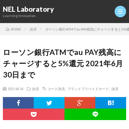
NEL Laboratory
Learning Innovation.
決済
ローソン銀行ATMでau PAY残高にチャージすると5%還元
HOME
Hom
ローソン銀行ATMでau PAY残高に
研
チャージすると5%還元 2021年6月
30日まで
究
Profi
2021.06.16
決済
コード決済
,
ブランドプリペイドカード
,
決済
室
Twitt
Conta