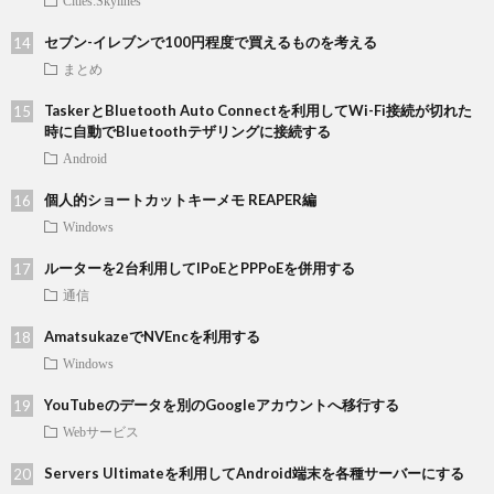
Cities:Skylines
セブン-イレブンで100円程度で買えるものを考える
まとめ
TaskerとBluetooth Auto Connectを利用してWi-Fi接続が切れた
時に自動でBluetoothテザリングに接続する
Android
個人的ショートカットキーメモ REAPER編
Windows
ルーターを2台利用してIPoEとPPPoEを併用する
通信
AmatsukazeでNVEncを利用する
Windows
YouTubeのデータを別のGoogleアカウントへ移行する
Webサービス
Servers Ultimateを利用してAndroid端末を各種サーバーにする