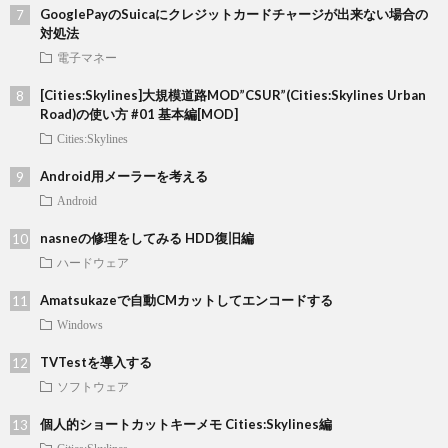
GooglePayのSuicaにクレジットカードチャージが出来ない場合の
対処法
電子マネー
[Cities:Skylines]大規模道路MOD”CSUR”(Cities:Skylines Urban
Road)の使い方 #01 基本編[MOD]
Cities:Skylines
Android用メーラーを考える
Android
nasneの修理をしてみる HDD復旧編
ハードウェア
Amatsukazeで自動CMカットしてエンコードする
Windows
TVTestを導入する
ソフトウェア
個人的ショートカットキーメモ Cities:Skylines編