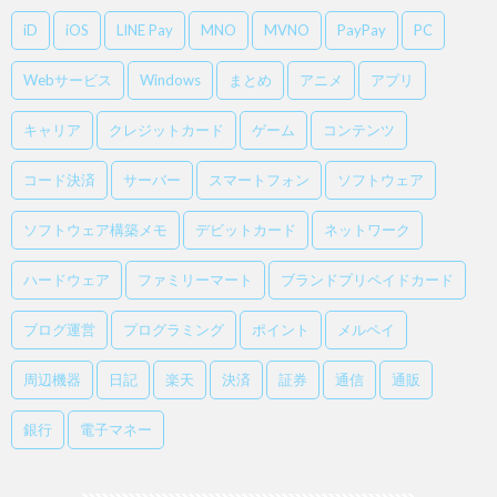
iD
iOS
LINE Pay
MNO
MVNO
PayPay
PC
Webサービス
Windows
まとめ
アニメ
アプリ
キャリア
クレジットカード
ゲーム
コンテンツ
コード決済
サーバー
スマートフォン
ソフトウェア
ソフトウェア構築メモ
デビットカード
ネットワーク
ハードウェア
ファミリーマート
ブランドプリペイドカード
ブログ運営
プログラミング
ポイント
メルペイ
周辺機器
日記
楽天
決済
証券
通信
通販
銀行
電子マネー