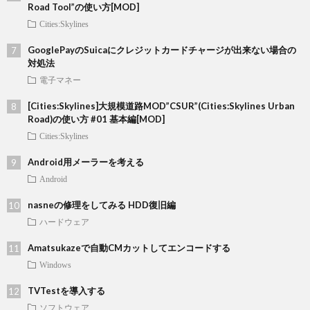
Road Tool”の使い方[MOD]
Cities:Skylines
GooglePayのSuicaにクレジットカードチャージが出来ない場合の
対処法
電子マネー
[Cities:Skylines]大規模道路MOD”CSUR”(Cities:Skylines Urban
Road)の使い方 #01 基本編[MOD]
Cities:Skylines
Android用メーラーを考える
Android
nasneの修理をしてみる HDD復旧編
ハードウェア
Amatsukazeで自動CMカットしてエンコードする
Windows
TVTestを導入する
ソフトウェア