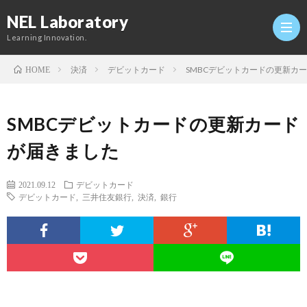
NEL Laboratory
Learning Innovation.
決済
デビットカード
SMBCデビットカードの更新カ
HOME
Hom
SMBCデビットカードの更新カード
研
が届きました
究
Profi
2021.09.12
デビットカード
デビットカード
,
三井住友銀行
,
決済
,
銀行
室
Twitt
Conta