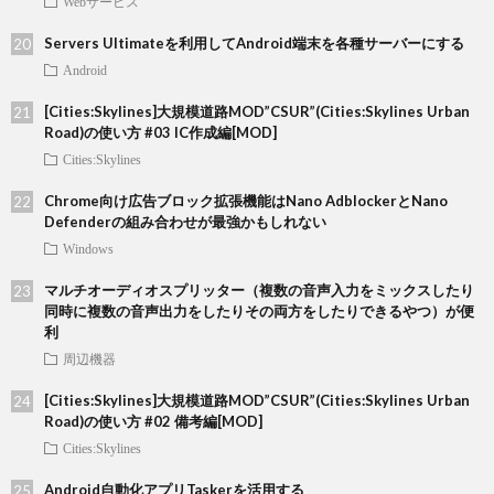
Webサービス
Servers Ultimateを利用してAndroid端末を各種サーバーにする
Android
[Cities:Skylines]大規模道路MOD”CSUR”(Cities:Skylines Urban
Road)の使い方 #03 IC作成編[MOD]
Cities:Skylines
Chrome向け広告ブロック拡張機能はNano AdblockerとNano
Defenderの組み合わせが最強かもしれない
Windows
マルチオーディオスプリッター（複数の音声入力をミックスしたり
同時に複数の音声出力をしたりその両方をしたりできるやつ）が便
利
周辺機器
[Cities:Skylines]大規模道路MOD”CSUR”(Cities:Skylines Urban
Road)の使い方 #02 備考編[MOD]
Cities:Skylines
Android自動化アプリTaskerを活用する