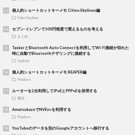
個人的ショートカットキーメモ Cities:Skylines編
Cities:Skylines
セブン-イレブンで100円程度で買えるものを考える
まとめ
TaskerとBluetooth Auto Connectを利用してWi-Fi接続が切れた
時に自動でBluetoothテザリングに接続する
Android
個人的ショートカットキーメモ REAPER編
Windows
ルーターを2台利用してIPoEとPPPoEを併用する
通信
AmatsukazeでNVEncを利用する
Windows
YouTubeのデータを別のGoogleアカウントへ移行する