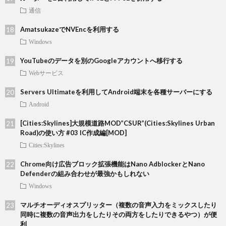
通信
AmatsukazeでNVEncを利用する
Windows
YouTubeのデータを別のGoogleアカウントへ移行する
Webサービス
Servers Ultimateを利用してAndroid端末を各種サーバーにする
Android
[Cities:Skylines]大規模道路MOD”CSUR”(Cities:Skylines Urban
Road)の使い方 #03 IC作成編[MOD]
Cities:Skylines
Chrome向け広告ブロック拡張機能はNano AdblockerとNano
Defenderの組み合わせが最強かもしれない
Windows
マルチオーディオスプリッター（複数の音声入力をミックスしたり
同時に複数の音声出力をしたりその両方をしたりできるやつ）が便
利