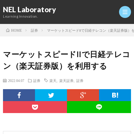
NEL Laboratory
Learning Innovation.
証券
マーケットスピードIIで日経テレコン（楽天証券版）
HOME
Hom
マーケットスピードIIで日経テレコ
研
ン（楽天証券版）を利用する
究
Profi
2022.04.07
証券
楽天
,
楽天証券
,
証券
室
Twitt
Conta