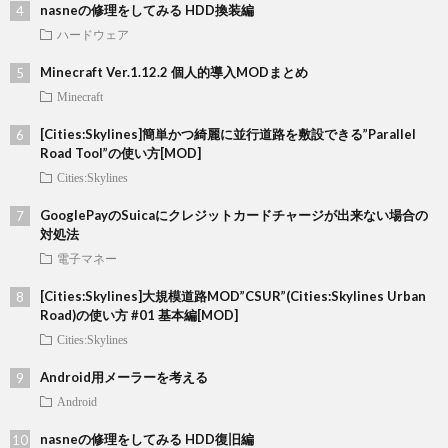
nasneの修理をしてみる HDD換装編
ハードウェア
Minecraft Ver.1.12.2 個人的導入MODまとめ
Minecraft
[Cities:Skylines]簡単かつ綺麗に並行道路を敷設できる”Parallel
Road Tool”の使い方[MOD]
Cities:Skylines
GooglePayのSuicaにクレジットカードチャージが出来ない場合の
対処法
電子マネー
[Cities:Skylines]大規模道路MOD”CSUR”(Cities:Skylines Urban
Road)の使い方 #01 基本編[MOD]
Cities:Skylines
Android用メーラーを考える
Android
nasneの修理をしてみる HDD復旧編