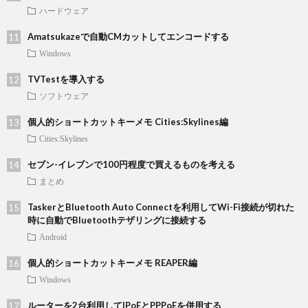
ハードウェア
Amatsukazeで自動CMカットしてエンコードする
Windows
TVTestを導入する
ソフトウェア
個人的ショートカットキーメモ Cities:Skylines編
Cities:Skylines
セブン-イレブンで100円程度で買えるものを考える
まとめ
TaskerとBluetooth Auto Connectを利用してWi-Fi接続が切れた
時に自動でBluetoothテザリングに接続する
Android
個人的ショートカットキーメモ REAPER編
Windows
ルーターを2台利用してIPoEとPPPoEを併用する