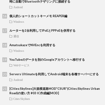
時に自動でBluetoothテザリングに接続する
Android
個人的ショートカットキーメモ REAPER編
Windows
ルーターを2台利用してIPoEとPPPoEを併用する
通信
AmatsukazeでNVEncを利用する
Windows
YouTubeのデータを別のGoogleアカウントへ移行する
Webサービス
Servers Ultimateを利用してAndroid端末を各種サーバーにする
Android
[Cities:Skylines]大規模道路MOD”CSUR”(Cities:Skylines Urban
Road)の使い方 #03 IC作成編[MOD]
Cities:Skylines