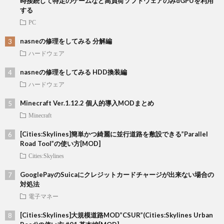
時接続して特定のゲームなど高負荷ソフトウェアのみdGPUを利用
する
PC
nasneの修理をしてみる 分解編
ハードウェア
nasneの修理をしてみる HDD換装編
ハードウェア
Minecraft Ver.1.12.2 個人的導入MODまとめ
Minecraft
[Cities:Skylines]簡単かつ綺麗に並行道路を敷設できる”Parallel
Road Tool”の使い方[MOD]
Cities:Skylines
GooglePayのSuicaにクレジットカードチャージが出来ない場合の
対処法
電子マネー
[Cities:Skylines]大規模道路MOD”CSUR”(Cities:Skylines Urban