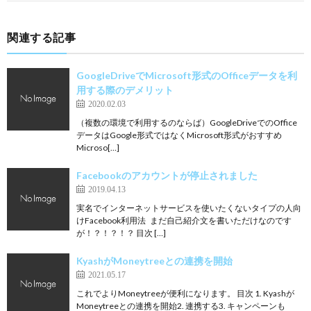
関連する記事
GoogleDriveでMicrosoft形式のOfficeデータを利
用する際のデメリット
2020.02.03
（複数の環境で利用するのならば）GoogleDriveでのOffice
データはGoogle形式ではなくMicrosoft形式がおすすめ
Microso[…]
Facebookのアカウントが停止されました
2019.04.13
実名でインターネットサービスを使いたくないタイプの人向
けFacebook利用法 まだ自己紹介文を書いただけなのです
が！？！？！？ 目次 […]
KyashがMoneytreeとの連携を開始
2021.05.17
これでよりMoneytreeが便利になります。 目次 1. Kyashが
Moneytreeとの連携を開始2. 連携する3. キャンペーンも