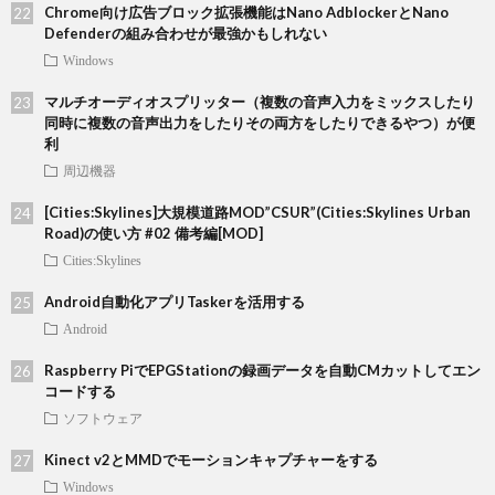
Chrome向け広告ブロック拡張機能はNano AdblockerとNano
Defenderの組み合わせが最強かもしれない
Windows
マルチオーディオスプリッター（複数の音声入力をミックスしたり
同時に複数の音声出力をしたりその両方をしたりできるやつ）が便
利
周辺機器
[Cities:Skylines]大規模道路MOD”CSUR”(Cities:Skylines Urban
Road)の使い方 #02 備考編[MOD]
Cities:Skylines
Android自動化アプリTaskerを活用する
Android
Raspberry PiでEPGStationの録画データを自動CMカットしてエン
コードする
ソフトウェア
Kinect v2とMMDでモーションキャプチャーをする
Windows