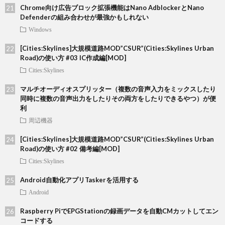
Chrome向け広告ブロック拡張機能はNano AdblockerとNano
Defenderの組み合わせが最強かもしれない
Windows
[Cities:Skylines]大規模道路MOD”CSUR”(Cities:Skylines Urban
Road)の使い方 #03 IC作成編[MOD]
Cities:Skylines
マルチオーディオスプリッター（複数の音声入力をミックスしたり
同時に複数の音声出力をしたりその両方をしたりできるやつ）が便
利
周辺機器
[Cities:Skylines]大規模道路MOD”CSUR”(Cities:Skylines Urban
Road)の使い方 #02 備考編[MOD]
Cities:Skylines
Android自動化アプリTaskerを活用する
Android
Raspberry PiでEPGStationの録画データを自動CMカットしてエン
コードする