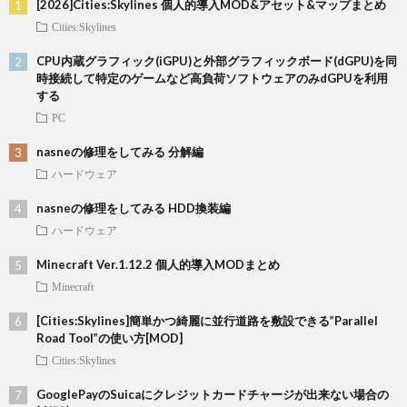
[2026]Cities:Skylines 個人的導入MOD&アセット&マップまとめ
Cities:Skylines
CPU内蔵グラフィック(iGPU)と外部グラフィックボード(dGPU)を同
時接続して特定のゲームなど高負荷ソフトウェアのみdGPUを利用
する
PC
nasneの修理をしてみる 分解編
ハードウェア
nasneの修理をしてみる HDD換装編
ハードウェア
Minecraft Ver.1.12.2 個人的導入MODまとめ
Minecraft
[Cities:Skylines]簡単かつ綺麗に並行道路を敷設できる”Parallel
Road Tool”の使い方[MOD]
Cities:Skylines
GooglePayのSuicaにクレジットカードチャージが出来ない場合の