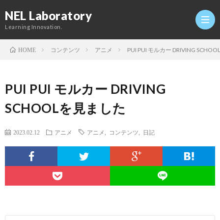
NEL Laboratory
Learning Innovation.
コンテンツ
アニメ
PUI PUI モルカー DRIVING SCH
HOME
Hom
PUI PUI モルカー DRIVING
研
SCHOOLを見ました
究
Profi
2023.02.12
アニメ
アニメ
,
コンテンツ
,
日記
室
Twitt
Conta