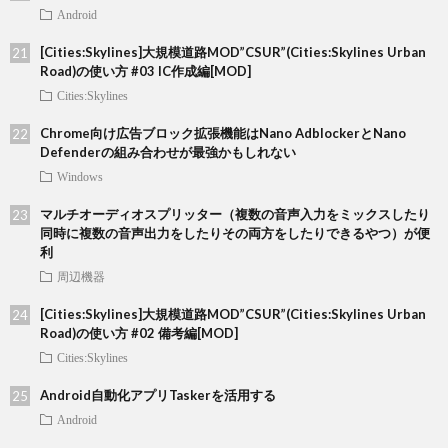
Android
[Cities:Skylines]大規模道路MOD”CSUR”(Cities:Skylines Urban
Road)の使い方 #03 IC作成編[MOD]
Cities:Skylines
Chrome向け広告ブロック拡張機能はNano AdblockerとNano
Defenderの組み合わせが最強かもしれない
Windows
マルチオーディオスプリッター（複数の音声入力をミックスしたり
同時に複数の音声出力をしたりその両方をしたりできるやつ）が便
利
周辺機器
[Cities:Skylines]大規模道路MOD”CSUR”(Cities:Skylines Urban
Road)の使い方 #02 備考編[MOD]
Cities:Skylines
Android自動化アプリTaskerを活用する
Android