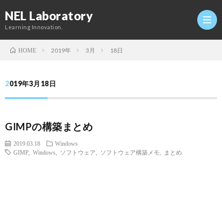
NEL Laboratory
Learning Innovation.
2019年
3月
18日
HOME
Hom
2019年3月18日
研
GIMPの構築まとめ
究
Profi
2019.03.18
Windows
GIMP
,
Windows
,
ソフトウェア
,
ソフトウェア構築メモ
,
まとめ
室
Twitt
Conta