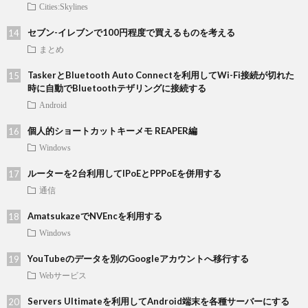
Cities:Skylines
セブン-イレブンで100円程度で買えるものを考える
まとめ
TaskerとBluetooth Auto Connectを利用してWi-Fi接続が切れた
時に自動でBluetoothテザリングに接続する
Android
個人的ショートカットキーメモ REAPER編
Windows
ルーターを2台利用してIPoEとPPPoEを併用する
通信
AmatsukazeでNVEncを利用する
Windows
YouTubeのデータを別のGoogleアカウントへ移行する
Webサービス
Servers Ultimateを利用してAndroid端末を各種サーバーにする