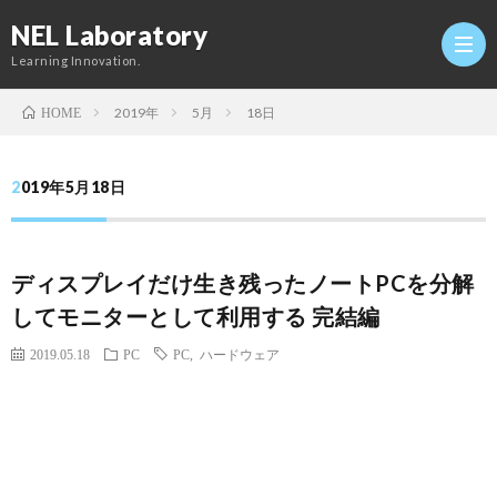
NEL Laboratory
Learning Innovation.
2019年
5月
18日
HOME
Hom
2019年5月18日
研
ディスプレイだけ生き残ったノートPCを分解
究
Profi
してモニターとして利用する 完結編
室
Twitt
2019.05.18
PC
PC
,
ハードウェア
Conta