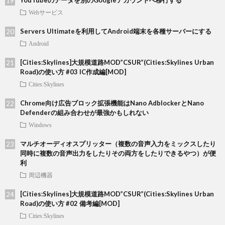
YouTubeのデータを別のGoogleアカウントへ移行する
Webサービス
Servers Ultimateを利用してAndroid端末を各種サーバーにする
Android
[Cities:Skylines]大規模道路MOD”CSUR”(Cities:Skylines Urban
Road)の使い方 #03 IC作成編[MOD]
Cities:Skylines
Chrome向け広告ブロック拡張機能はNano AdblockerとNano
Defenderの組み合わせが最強かもしれない
Windows
マルチオーディオスプリッター（複数の音声入力をミックスしたり
同時に複数の音声出力をしたりその両方をしたりできるやつ）が便
利
周辺機器
[Cities:Skylines]大規模道路MOD”CSUR”(Cities:Skylines Urban
Road)の使い方 #02 備考編[MOD]
Cities:Skylines