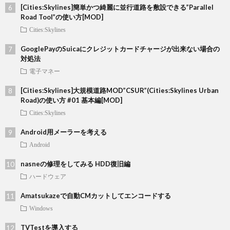
[Cities:Skylines]簡単かつ綺麗に並行道路を敷設できる”Parallel
Road Tool”の使い方[MOD]
Cities:Skylines
GooglePayのSuicaにクレジットカードチャージが出来ない場合の
対処法
電子マネー
[Cities:Skylines]大規模道路MOD”CSUR”(Cities:Skylines Urban
Road)の使い方 #01 基本編[MOD]
Cities:Skylines
Android用メーラーを考える
Android
nasneの修理をしてみる HDD復旧編
ハードウェア
Amatsukazeで自動CMカットしてエンコードする
Windows
TVTestを導入する