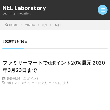
NEL Laboratory
Learning Innovation.
2020年
3月
16日
HOME
Hom
2020年3月16日
研
ファミリーマートでdポイント20%還元 2020
究
Profi
年3月23日まで
室
Twitt
2020.03.16
ポイント
dポイント
,
d払い
,
コード決済
,
ポイント
,
決済
Conta