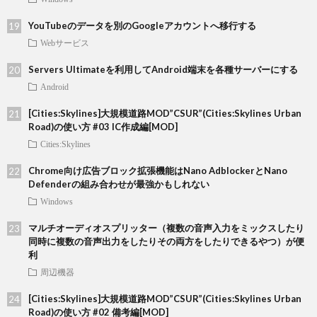
YouTubeのデータを別のGoogleアカウントへ移行する
Webサービス
Servers Ultimateを利用してAndroid端末を各種サーバーにする
Android
[Cities:Skylines]大規模道路MOD”CSUR”(Cities:Skylines Urban
Road)の使い方 #03 IC作成編[MOD]
Cities:Skylines
Chrome向け広告ブロック拡張機能はNano AdblockerとNano
Defenderの組み合わせが最強かもしれない
Windows
マルチオーディオスプリッター（複数の音声入力をミックスしたり
同時に複数の音声出力をしたりその両方をしたりできるやつ）が便
利
周辺機器
[Cities:Skylines]大規模道路MOD”CSUR”(Cities:Skylines Urban
Road)の使い方 #02 備考編[MOD]