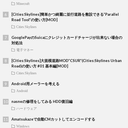
Minecraft
[Cities:Skylines]簡単かつ綺麗に並行道路を敷設できる”Parallel
Road Tool”の使い方[MOD]
Cities:Skylines
GooglePayのSuicaにクレジットカードチャージが出来ない場合の
対処法
電子マネー
[Cities:Skylines]大規模道路MOD”CSUR”(Cities:Skylines Urban
Road)の使い方 #01 基本編[MOD]
Cities:Skylines
Android用メーラーを考える
Android
nasneの修理をしてみる HDD復旧編
ハードウェア
Amatsukazeで自動CMカットしてエンコードする
Windows