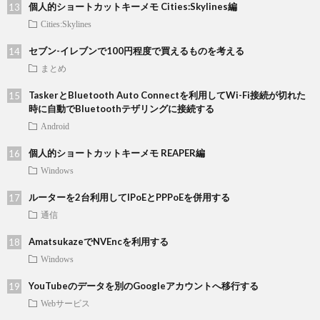
個人的ショートカットキーメモ Cities:Skylines編
Cities:Skylines
セブン-イレブンで100円程度で買えるものを考える
まとめ
TaskerとBluetooth Auto Connectを利用してWi-Fi接続が切れた
時に自動でBluetoothテザリングに接続する
Android
個人的ショートカットキーメモ REAPER編
Windows
ルーターを2台利用してIPoEとPPPoEを併用する
通信
AmatsukazeでNVEncを利用する
Windows
YouTubeのデータを別のGoogleアカウントへ移行する
Webサービス