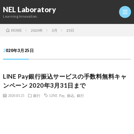
NEL Laboratory
Learning Innovation.
2020年
3月
25日
HOME
Hom
2020年3月25日
研
LINE Pay銀行振込サービスの手数料無料キャ
究
Profi
ンペーン 2020年3月31日まで
室
Twitt
2020.03.25
銀行
LINE Pay
,
振込
,
銀行
Conta