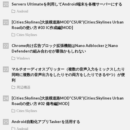
Servers Ultimateを利用してAndroid端末を各種サーバーにする
Android
[Cities:Skylines]大規模道路MOD”CSUR”(Cities:Skylines Urban
Road)の使い方 #03 IC作成編[MOD]
Cities:Skylines
Chrome向け広告ブロック拡張機能はNano AdblockerとNano
Defenderの組み合わせが最強かもしれない
Windows
マルチオーディオスプリッター（複数の音声入力をミックスしたり
同時に複数の音声出力をしたりその両方をしたりできるやつ）が便
利
周辺機器
[Cities:Skylines]大規模道路MOD”CSUR”(Cities:Skylines Urban
Road)の使い方 #02 備考編[MOD]
Cities:Skylines
Android自動化アプリTaskerを活用する
Android