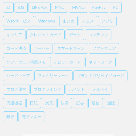
iD
iOS
LINE Pay
MNO
MVNO
PayPay
PC
Webサービス
Windows
まとめ
アニメ
アプリ
キャリア
クレジットカード
ゲーム
コンテンツ
コード決済
サーバー
スマートフォン
ソフトウェア
ソフトウェア構築メモ
デビットカード
ネットワーク
ハードウェア
ファミリーマート
ブランドプリペイドカード
ブログ運営
プログラミング
ポイント
メルペイ
周辺機器
日記
楽天
決済
証券
通信
通販
銀行
電子マネー