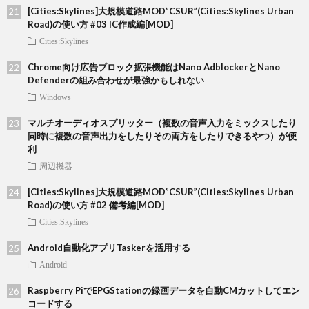
[Cities:Skylines]大規模道路MOD”CSUR”(Cities:Skylines Urban
Road)の使い方 #03 IC作成編[MOD]
Cities:Skylines
Chrome向け広告ブロック拡張機能はNano AdblockerとNano
Defenderの組み合わせが最強かもしれない
Windows
マルチオーディオスプリッター（複数の音声入力をミックスしたり
同時に複数の音声出力をしたりその両方をしたりできるやつ）が便
利
周辺機器
[Cities:Skylines]大規模道路MOD”CSUR”(Cities:Skylines Urban
Road)の使い方 #02 備考編[MOD]
Cities:Skylines
Android自動化アプリTaskerを活用する
Android
Raspberry PiでEPGStationの録画データを自動CMカットしてエン
コードする