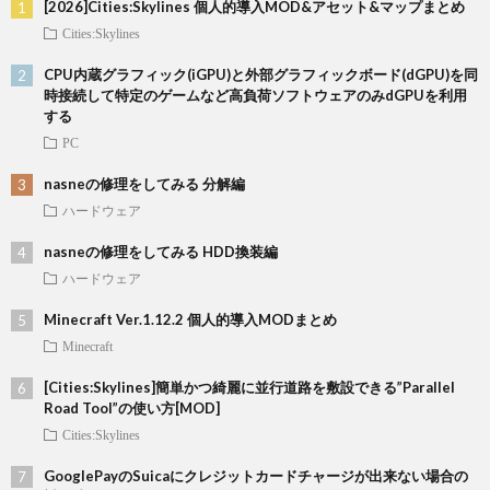
[2026]Cities:Skylines 個人的導入MOD&アセット&マップまとめ
Cities:Skylines
CPU内蔵グラフィック(iGPU)と外部グラフィックボード(dGPU)を同
時接続して特定のゲームなど高負荷ソフトウェアのみdGPUを利用
する
PC
nasneの修理をしてみる 分解編
ハードウェア
nasneの修理をしてみる HDD換装編
ハードウェア
Minecraft Ver.1.12.2 個人的導入MODまとめ
Minecraft
[Cities:Skylines]簡単かつ綺麗に並行道路を敷設できる”Parallel
Road Tool”の使い方[MOD]
Cities:Skylines
GooglePayのSuicaにクレジットカードチャージが出来ない場合の