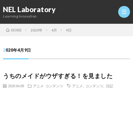
NEL Laboratory
Learning Innovation.
2020年
4月
9日
HOME
Hom
2020年4月9日
研
うちのメイドがウザすぎる！を見ました
究
Profi
2020.04.09
アニメ
コンテンツ
アニメ
,
コンテンツ
,
日記
室
Twitt
Conta