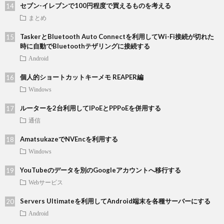
セブン-イレブンで100円程度で買えるものを考える
まとめ
TaskerとBluetooth Auto Connectを利用してWi-Fi接続が切れた
時に自動でBluetoothテザリングに接続する
Android
個人的ショートカットキーメモ REAPER編
Windows
ルーターを2台利用してIPoEとPPPoEを併用する
通信
AmatsukazeでNVEncを利用する
Windows
YouTubeのデータを別のGoogleアカウントへ移行する
Webサービス
Servers Ultimateを利用してAndroid端末を各種サーバーにする
Android