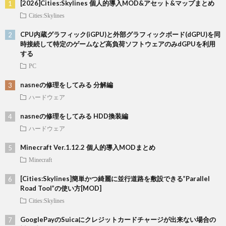
[2026]Cities:Skylines 個人的導入MOD&アセット&マップまとめ
Cities:Skylines
CPU内蔵グラフィック(iGPU)と外部グラフィックボード(dGPU)を同
時接続して特定のゲームなど高負荷ソフトウェアのみdGPUを利用
する
PC
nasneの修理をしてみる 分解編
ハードウェア
nasneの修理をしてみる HDD換装編
ハードウェア
Minecraft Ver.1.12.2 個人的導入MODまとめ
Minecraft
[Cities:Skylines]簡単かつ綺麗に並行道路を敷設できる”Parallel
Road Tool”の使い方[MOD]
Cities:Skylines
GooglePayのSuicaにクレジットカードチャージが出来ない場合の