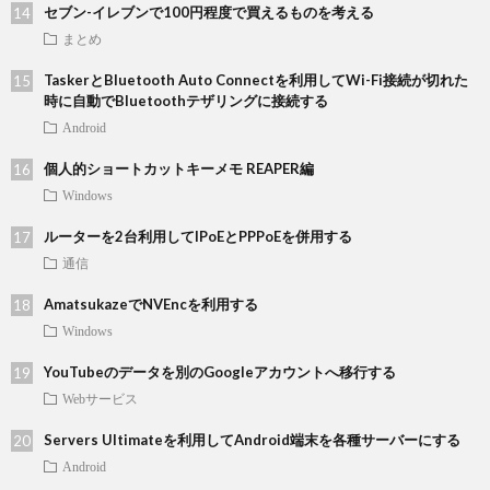
セブン-イレブンで100円程度で買えるものを考える
まとめ
TaskerとBluetooth Auto Connectを利用してWi-Fi接続が切れた
時に自動でBluetoothテザリングに接続する
Android
個人的ショートカットキーメモ REAPER編
Windows
ルーターを2台利用してIPoEとPPPoEを併用する
通信
AmatsukazeでNVEncを利用する
Windows
YouTubeのデータを別のGoogleアカウントへ移行する
Webサービス
Servers Ultimateを利用してAndroid端末を各種サーバーにする
Android