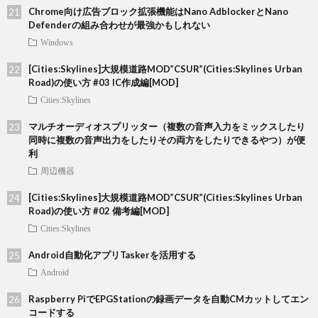
Chrome向け広告ブロック拡張機能はNano AdblockerとNano
Defenderの組み合わせが最強かもしれない
Windows
[Cities:Skylines]大規模道路MOD”CSUR”(Cities:Skylines Urban
Road)の使い方 #03 IC作成編[MOD]
Cities:Skylines
マルチオーディオスプリッター（複数の音声入力をミックスしたり
同時に複数の音声出力をしたりその両方をしたりできるやつ）が便
利
周辺機器
[Cities:Skylines]大規模道路MOD”CSUR”(Cities:Skylines Urban
Road)の使い方 #02 備考編[MOD]
Cities:Skylines
Android自動化アプリTaskerを活用する
Android
Raspberry PiでEPGStationの録画データを自動CMカットしてエン
コードする