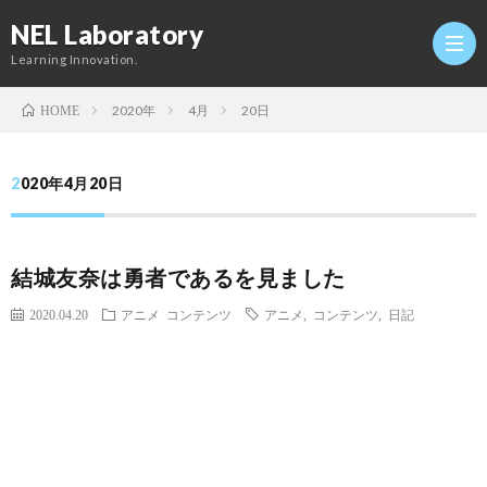
NEL Laboratory
Learning Innovation.
2020年
4月
20日
HOME
Hom
2020年4月20日
研
結城友奈は勇者であるを見ました
究
Profi
2020.04.20
アニメ
コンテンツ
アニメ
,
コンテンツ
,
日記
室
Twitt
Conta