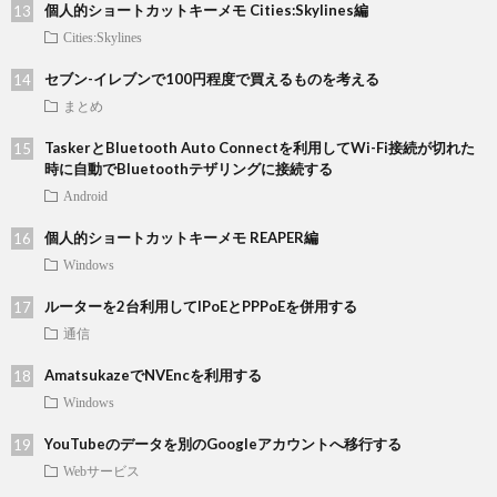
個人的ショートカットキーメモ Cities:Skylines編
Cities:Skylines
セブン-イレブンで100円程度で買えるものを考える
まとめ
TaskerとBluetooth Auto Connectを利用してWi-Fi接続が切れた
時に自動でBluetoothテザリングに接続する
Android
個人的ショートカットキーメモ REAPER編
Windows
ルーターを2台利用してIPoEとPPPoEを併用する
通信
AmatsukazeでNVEncを利用する
Windows
YouTubeのデータを別のGoogleアカウントへ移行する
Webサービス