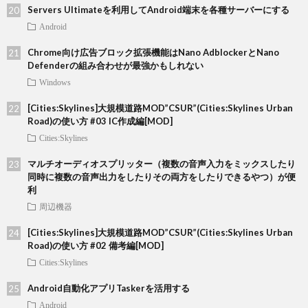
Servers Ultimateを利用してAndroid端末を各種サーバーにする
Android
Chrome向け広告ブロック拡張機能はNano AdblockerとNano
Defenderの組み合わせが最強かもしれない
Windows
[Cities:Skylines]大規模道路MOD”CSUR”(Cities:Skylines Urban
Road)の使い方 #03 IC作成編[MOD]
Cities:Skylines
マルチオーディオスプリッター（複数の音声入力をミックスしたり
同時に複数の音声出力をしたりその両方をしたりできるやつ）が便
利
周辺機器
[Cities:Skylines]大規模道路MOD”CSUR”(Cities:Skylines Urban
Road)の使い方 #02 備考編[MOD]
Cities:Skylines
Android自動化アプリTaskerを活用する
Android