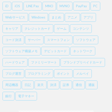
iD
iOS
LINE Pay
MNO
MVNO
PayPay
PC
Webサービス
Windows
まとめ
アニメ
アプリ
キャリア
クレジットカード
ゲーム
コンテンツ
コード決済
サーバー
スマートフォン
ソフトウェア
ソフトウェア構築メモ
デビットカード
ネットワーク
ハードウェア
ファミリーマート
ブランドプリペイドカード
ブログ運営
プログラミング
ポイント
メルペイ
周辺機器
日記
楽天
決済
証券
通信
通販
銀行
電子マネー