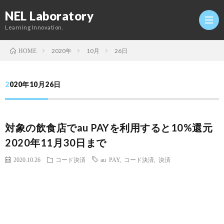
NEL Laboratory
Learning Innovation.
2020年
10月
26日
HOME
Hom
2020年10月26日
研
対象の飲食店でau PAYを利用すると10%還元
究
Profi
2020年11月30日まで
室
Twitt
2020.10.26
コード決済
au PAY
,
コード決済
,
決済
Conta