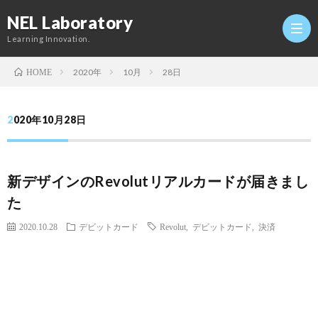
NEL Laboratory
Learning Innovation.
2020年
10月
28日
HOME
Hom
2020年10月28日
研
新デザインのRevolutリアルカードが届きまし
究
Profi
た
室
Twitt
2020.10.28
デビットカード
Revolut
,
デビットカード
,
決済
Conta