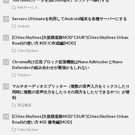
YouTubeのデータを別のGoogleアカウントへ移行する
Webサービス
Servers Ultimateを利用してAndroid端末を各種サーバーにする
Android
[Cities:Skylines]大規模道路MOD”CSUR”(Cities:Skylines Urban
Road)の使い方 #03 IC作成編[MOD]
Cities:Skylines
Chrome向け広告ブロック拡張機能はNano AdblockerとNano
Defenderの組み合わせが最強かもしれない
Windows
マルチオーディオスプリッター（複数の音声入力をミックスしたり
同時に複数の音声出力をしたりその両方をしたりできるやつ）が便
利
周辺機器
[Cities:Skylines]大規模道路MOD”CSUR”(Cities:Skylines Urban
Road)の使い方 #02 備考編[MOD]
Cities:Skylines