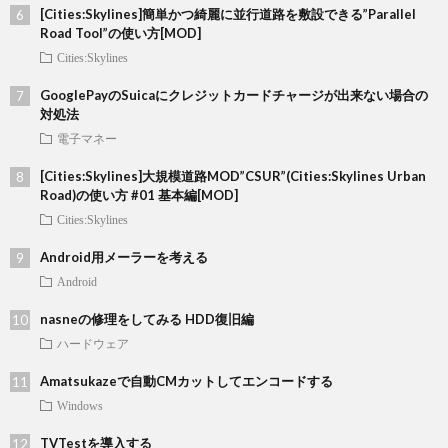
[Cities:Skylines]簡単かつ綺麗に並行道路を敷設できる”Parallel
Road Tool”の使い方[MOD]
Cities:Skylines
GooglePayのSuicaにクレジットカードチャージが出来ない場合の
対処法
電子マネー
[Cities:Skylines]大規模道路MOD”CSUR”(Cities:Skylines Urban
Road)の使い方 #01 基本編[MOD]
Cities:Skylines
Android用メーラーを考える
Android
nasneの修理をしてみる HDD復旧編
ハードウェア
Amatsukazeで自動CMカットしてエンコードする
Windows
TVTestを導入する