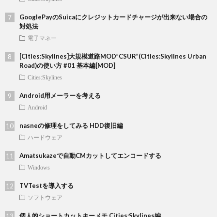
GooglePayのSuicaにクレジットカードチャージが出来ない場合の
対処法
電子マネー
[Cities:Skylines]大規模道路MOD”CSUR”(Cities:Skylines Urban
Road)の使い方 #01 基本編[MOD]
Cities:Skylines
Android用メーラーを考える
Android
nasneの修理をしてみる HDD復旧編
ハードウェア
Amatsukazeで自動CMカットしてエンコードする
Windows
TVTestを導入する
ソフトウェア
個人的ショートカットキーメモ Cities:Skylines編