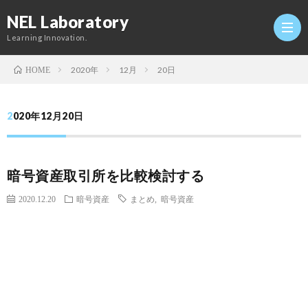
NEL Laboratory
Learning Innovation.
2020年
12月
20日
HOME
Hom
2020年12月20日
研
暗号資産取引所を比較検討する
究
Profi
2020.12.20
暗号資産
まとめ
,
暗号資産
室
Twitt
Conta