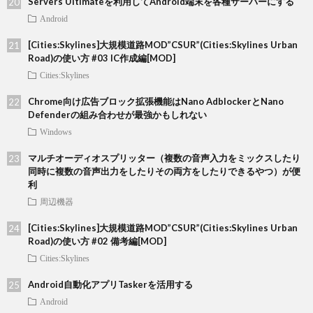
Servers Ultimateを利用してAndroid端末を各種サーバーにする
Android
[Cities:Skylines]大規模道路MOD”CSUR”(Cities:Skylines Urban
Road)の使い方 #03 IC作成編[MOD]
Cities:Skylines
Chrome向け広告ブロック拡張機能はNano AdblockerとNano
Defenderの組み合わせが最強かもしれない
Windows
マルチオーディオスプリッター（複数の音声入力をミックスしたり
同時に複数の音声出力をしたりその両方をしたりできるやつ）が便
利
周辺機器
[Cities:Skylines]大規模道路MOD”CSUR”(Cities:Skylines Urban
Road)の使い方 #02 備考編[MOD]
Cities:Skylines
Android自動化アプリTaskerを活用する
Android