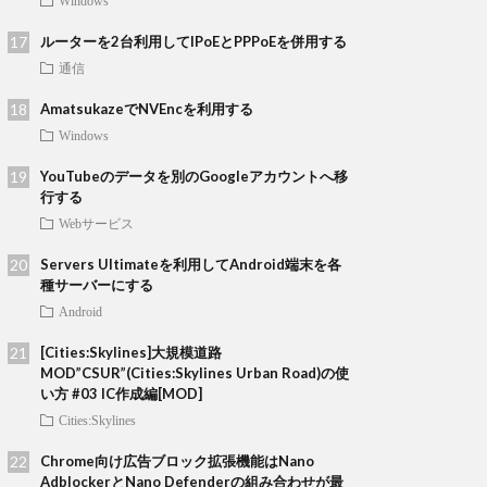
Windows
ルーターを2台利用してIPoEとPPPoEを併用する
通信
AmatsukazeでNVEncを利用する
Windows
YouTubeのデータを別のGoogleアカウントへ移
行する
Webサービス
Servers Ultimateを利用してAndroid端末を各
種サーバーにする
Android
[Cities:Skylines]大規模道路
MOD”CSUR”(Cities:Skylines Urban Road)の使
い方 #03 IC作成編[MOD]
Cities:Skylines
Chrome向け広告ブロック拡張機能はNano
AdblockerとNano Defenderの組み合わせが最