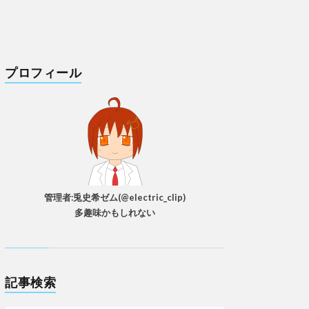
プロフィール
管理者:兎史希ゼム(@electric_clip)
多趣味かもしれない
記事検索