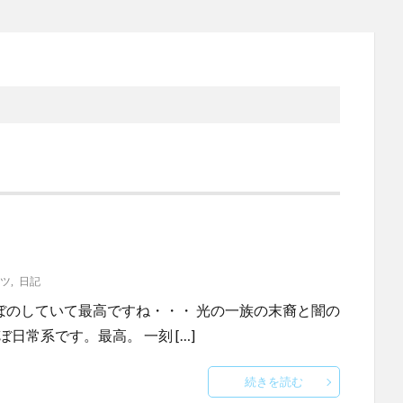
ツ
,
日記
chikado/ ほのぼのしていて最高ですね・・・ 光の一族の末裔と闇の
日常系です。最高。 一刻 […]
続きを読む