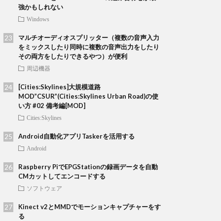
強かもしれない
Windows
マルチオーディオスプリッター（複数の音声入力
をミックスしたり同時に複数の音声出力をしたり
その両方をしたりできるやつ）が便利
周辺機器
[Cities:Skylines]大規模道路
MOD”CSUR”(Cities:Skylines Urban Road)の使
い方 #02 備考編[MOD]
Cities:Skylines
Android自動化アプリTaskerを活用する
Android
Raspberry PiでEPGStationの録画データを自動
CMカットしてエンコードする
ソフトウェア
Kinect v2とMMDでモーションキャプチャーをす
る