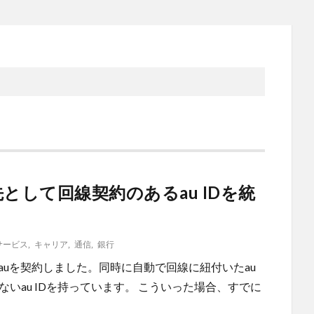
先として回線契約のあるau IDを統
bサービス
,
キャリア
,
通信
,
銀行
最近auを契約しました。同時に自動で回線に紐付いたau
ないau IDを持っています。 こういった場合、すでに