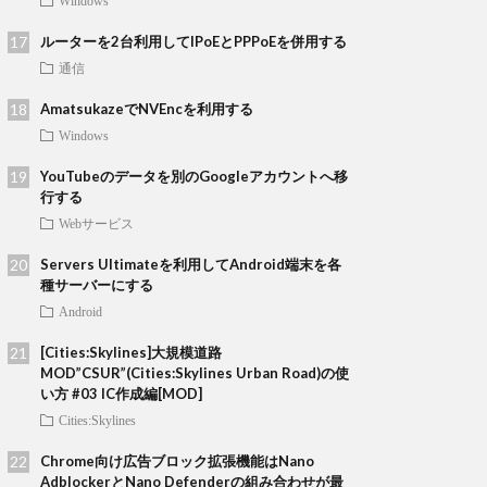
Windows
ルーターを2台利用してIPoEとPPPoEを併用する
通信
AmatsukazeでNVEncを利用する
Windows
YouTubeのデータを別のGoogleアカウントへ移
行する
Webサービス
Servers Ultimateを利用してAndroid端末を各
種サーバーにする
Android
[Cities:Skylines]大規模道路
MOD”CSUR”(Cities:Skylines Urban Road)の使
い方 #03 IC作成編[MOD]
Cities:Skylines
Chrome向け広告ブロック拡張機能はNano
AdblockerとNano Defenderの組み合わせが最