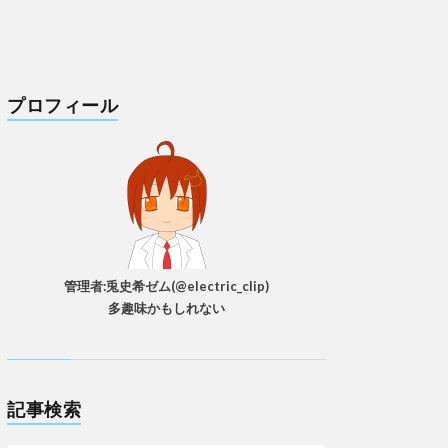
プロフィール
管理者:兎史希ゼム(@electric_clip)
多趣味かもしれない
記事検索