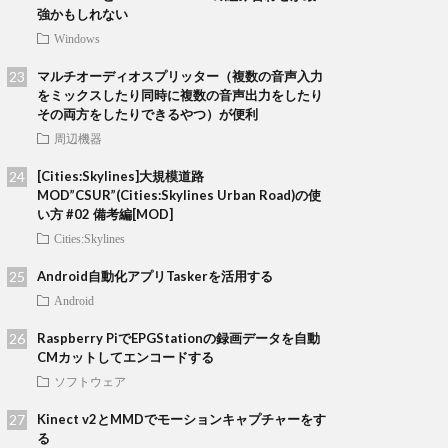
強かもしれない
Windows
マルチオーディオスプリッター（複数の音声入力
をミックスしたり同時に複数の音声出力をしたり
その両方をしたりできるやつ）が便利
周辺機器
[Cities:Skylines]大規模道路
MOD”CSUR”(Cities:Skylines Urban Road)の使
い方 #02 備考編[MOD]
Cities:Skylines
Android自動化アプリTaskerを活用する
Android
Raspberry PiでEPGStationの録画データを自動
CMカットしてエンコードする
ソフトウェア
Kinect v2とMMDでモーションキャプチャーをす
る