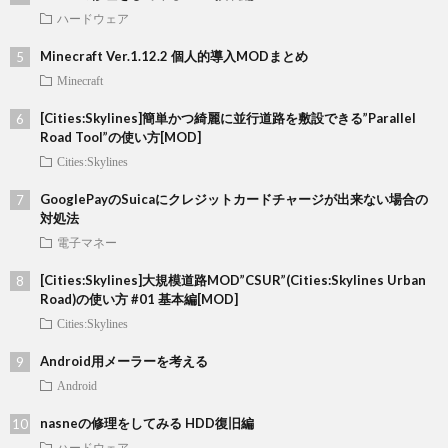
ハードウェア
Minecraft Ver.1.12.2 個人的導入MODまとめ
Minecraft
[Cities:Skylines]簡単かつ綺麗に並行道路を敷設できる”Parallel
Road Tool”の使い方[MOD]
Cities:Skylines
GooglePayのSuicaにクレジットカードチャージが出来ない場合の
対処法
電子マネー
[Cities:Skylines]大規模道路MOD”CSUR”(Cities:Skylines Urban
Road)の使い方 #01 基本編[MOD]
Cities:Skylines
Android用メーラーを考える
Android
nasneの修理をしてみる HDD復旧編
ハードウェア