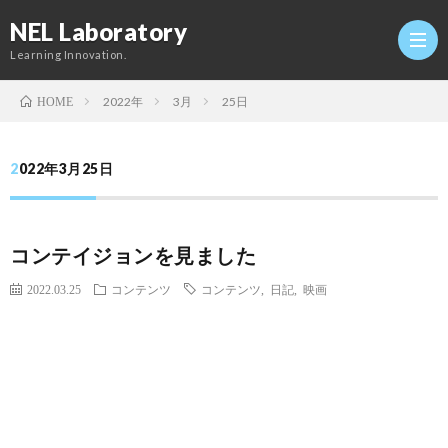
NEL Laboratory
Learning Innovation.
2022年
3月
25日
HOME
Hom
2022年3月25日
研
コンテイジョンを見ました
究
Profi
2022.03.25
コンテンツ
コンテンツ
,
日記
,
映画
室
Twitt
Conta