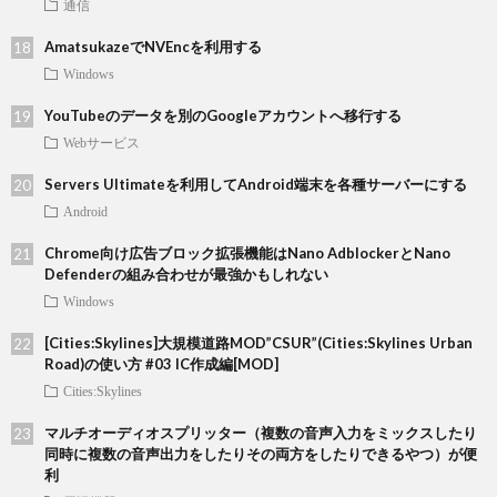
通信
AmatsukazeでNVEncを利用する
Windows
YouTubeのデータを別のGoogleアカウントへ移行する
Webサービス
Servers Ultimateを利用してAndroid端末を各種サーバーにする
Android
Chrome向け広告ブロック拡張機能はNano AdblockerとNano
Defenderの組み合わせが最強かもしれない
Windows
[Cities:Skylines]大規模道路MOD”CSUR”(Cities:Skylines Urban
Road)の使い方 #03 IC作成編[MOD]
Cities:Skylines
マルチオーディオスプリッター（複数の音声入力をミックスしたり
同時に複数の音声出力をしたりその両方をしたりできるやつ）が便
利