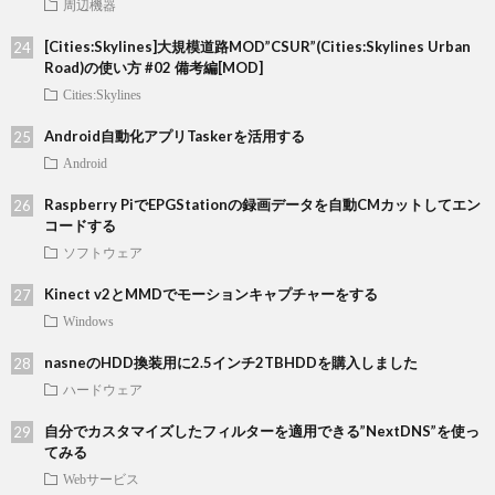
周辺機器
[Cities:Skylines]大規模道路MOD”CSUR”(Cities:Skylines Urban
Road)の使い方 #02 備考編[MOD]
Cities:Skylines
Android自動化アプリTaskerを活用する
Android
Raspberry PiでEPGStationの録画データを自動CMカットしてエン
コードする
ソフトウェア
Kinect v2とMMDでモーションキャプチャーをする
Windows
nasneのHDD換装用に2.5インチ2TBHDDを購入しました
ハードウェア
自分でカスタマイズしたフィルターを適用できる”NextDNS”を使っ
てみる
Webサービス