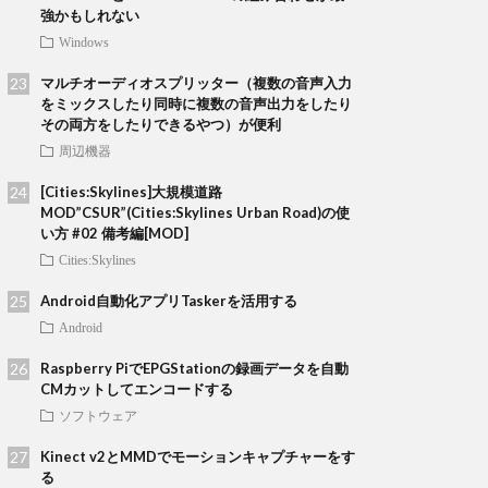
強かもしれない
Windows
マルチオーディオスプリッター（複数の音声入力
をミックスしたり同時に複数の音声出力をしたり
その両方をしたりできるやつ）が便利
周辺機器
[Cities:Skylines]大規模道路
MOD”CSUR”(Cities:Skylines Urban Road)の使
い方 #02 備考編[MOD]
Cities:Skylines
Android自動化アプリTaskerを活用する
Android
Raspberry PiでEPGStationの録画データを自動
CMカットしてエンコードする
ソフトウェア
Kinect v2とMMDでモーションキャプチャーをす
る