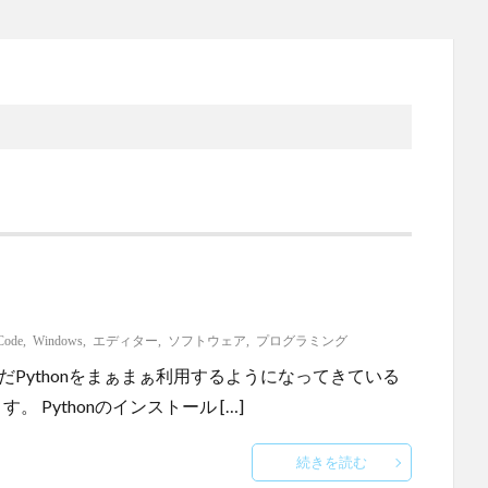
Code
,
Windows
,
エディター
,
ソフトウェア
,
プログラミング
なんだかんだPythonをまぁまぁ利用するようになってきている
。 Pythonのインストール […]
続きを読む