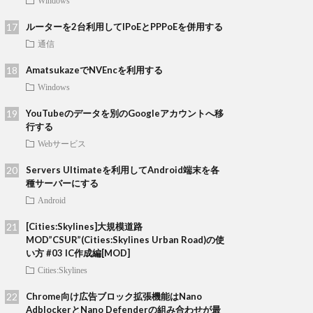
Windows
ルーターを2台利用してIPoEとPPPoEを併用する
通信
AmatsukazeでNVEncを利用する
Windows
YouTubeのデータを別のGoogleアカウントへ移
行する
Webサービス
Servers Ultimateを利用してAndroid端末を各
種サーバーにする
Android
[Cities:Skylines]大規模道路
MOD”CSUR”(Cities:Skylines Urban Road)の使
い方 #03 IC作成編[MOD]
Cities:Skylines
Chrome向け広告ブロック拡張機能はNano
AdblockerとNano Defenderの組み合わせが最