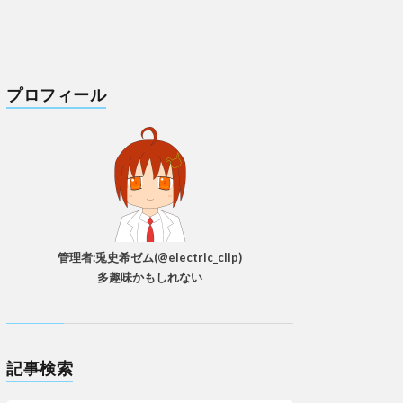
プロフィール
管理者:兎史希ゼム(@electric_clip)
多趣味かもしれない
記事検索