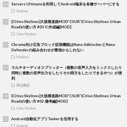
Servers Ultimateを利用してAndroid端末を各種サーバーにする
Android
[Cities:Skylines]大規模道路MOD”CSUR”(Cities:Skylines Urban
Road)の使い方 #03 IC作成編[MOD]
Cities:Skylines
Chrome向け広告ブロック拡張機能はNano AdblockerとNano
Defenderの組み合わせが最強かもしれない
Windows
マルチオーディオスプリッター（複数の音声入力をミックスしたり
同時に複数の音声出力をしたりその両方をしたりできるやつ）が便
利
周辺機器
[Cities:Skylines]大規模道路MOD”CSUR”(Cities:Skylines Urban
Road)の使い方 #02 備考編[MOD]
Cities:Skylines
Android自動化アプリTaskerを活用する
Android