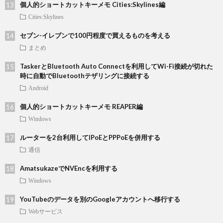
個人的ショートカットキーメモ Cities:Skylines編
Cities:Skylines
セブン-イレブンで100円程度で買えるものを考える
まとめ
TaskerとBluetooth Auto Connectを利用してWi-Fi接続が切れた
時に自動でBluetoothテザリングに接続する
Android
個人的ショートカットキーメモ REAPER編
Windows
ルーターを2台利用してIPoEとPPPoEを併用する
通信
AmatsukazeでNVEncを利用する
Windows
YouTubeのデータを別のGoogleアカウントへ移行する
Webサービス