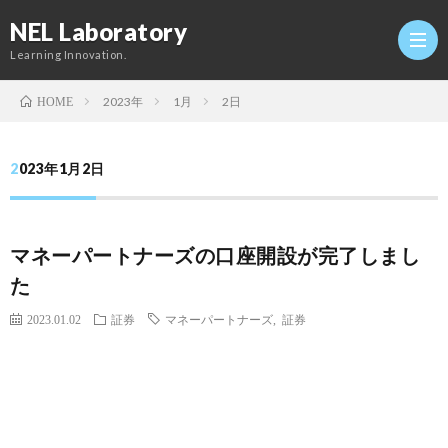
NEL Laboratory
Learning Innovation.
2023年
1月
2日
HOME
Hom
2023年1月2日
研
マネーパートナーズの口座開設が完了しまし
究
Profi
た
室
Twitt
2023.01.02
証券
マネーパートナーズ
,
証券
Conta