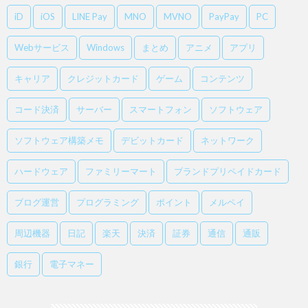
iD
iOS
LINE Pay
MNO
MVNO
PayPay
PC
Webサービス
Windows
まとめ
アニメ
アプリ
キャリア
クレジットカード
ゲーム
コンテンツ
コード決済
サーバー
スマートフォン
ソフトウェア
ソフトウェア構築メモ
デビットカード
ネットワーク
ハードウェア
ファミリーマート
ブランドプリペイドカード
ブログ運営
プログラミング
ポイント
メルペイ
周辺機器
日記
楽天
決済
証券
通信
通販
銀行
電子マネー