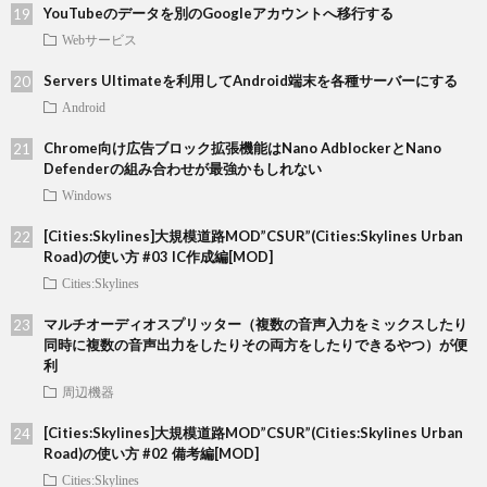
YouTubeのデータを別のGoogleアカウントへ移行する
Webサービス
Servers Ultimateを利用してAndroid端末を各種サーバーにする
Android
Chrome向け広告ブロック拡張機能はNano AdblockerとNano
Defenderの組み合わせが最強かもしれない
Windows
[Cities:Skylines]大規模道路MOD”CSUR”(Cities:Skylines Urban
Road)の使い方 #03 IC作成編[MOD]
Cities:Skylines
マルチオーディオスプリッター（複数の音声入力をミックスしたり
同時に複数の音声出力をしたりその両方をしたりできるやつ）が便
利
周辺機器
[Cities:Skylines]大規模道路MOD”CSUR”(Cities:Skylines Urban
Road)の使い方 #02 備考編[MOD]
Cities:Skylines