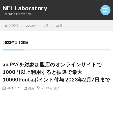
NEL Laboratory
Learning Innovation.
2023年
1月
28日
HOME
Hom
2023年1月28日
研
au PAYを対象加盟店のオンラインサイトで
究
Profi
1000円以上利用すると抽選で最大
10000Pontaポイント付与 2023年2月7日まで
室
Twitt
2023.01.28
決済
au PAY
,
決済
Conta