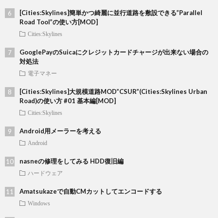
[Cities:Skylines]簡単かつ綺麗に並行道路を敷設できる”Parallel
Road Tool”の使い方[MOD]
Cities:Skylines
GooglePayのSuicaにクレジットカードチャージが出来ない場合の
対処法
電子マネー
[Cities:Skylines]大規模道路MOD”CSUR”(Cities:Skylines Urban
Road)の使い方 #01 基本編[MOD]
Cities:Skylines
Android用メーラーを考える
Android
nasneの修理をしてみる HDD復旧編
ハードウェア
Amatsukazeで自動CMカットしてエンコードする
Windows