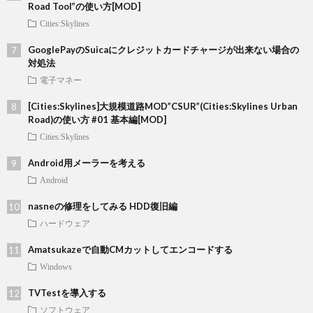
Road Tool”の使い方[MOD]
Cities:Skylines
GooglePayのSuicaにクレジットカードチャージが出来ない場合の
対処法
電子マネー
[Cities:Skylines]大規模道路MOD”CSUR”(Cities:Skylines Urban
Road)の使い方 #01 基本編[MOD]
Cities:Skylines
Android用メーラーを考える
Android
nasneの修理をしてみる HDD復旧編
ハードウェア
Amatsukazeで自動CMカットしてエンコードする
Windows
TVTestを導入する
ソフトウェア