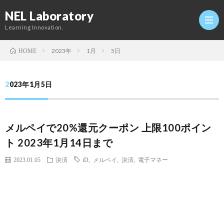
NEL Laboratory
Learning Innovation.
2023年
1月
5日
HOME
Hom
2023年1月5日
研
メルペイで20%還元クーポン 上限100ポイン
究
Profi
ト 2023年1月14日まで
室
Twitt
2023.01.05
決済
iD
,
メルペイ
,
決済
,
電子マネー
Conta