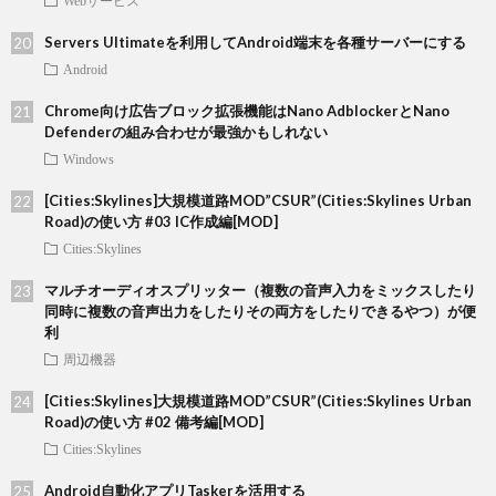
Webサービス
Servers Ultimateを利用してAndroid端末を各種サーバーにする
Android
Chrome向け広告ブロック拡張機能はNano AdblockerとNano
Defenderの組み合わせが最強かもしれない
Windows
[Cities:Skylines]大規模道路MOD”CSUR”(Cities:Skylines Urban
Road)の使い方 #03 IC作成編[MOD]
Cities:Skylines
マルチオーディオスプリッター（複数の音声入力をミックスしたり
同時に複数の音声出力をしたりその両方をしたりできるやつ）が便
利
周辺機器
[Cities:Skylines]大規模道路MOD”CSUR”(Cities:Skylines Urban
Road)の使い方 #02 備考編[MOD]
Cities:Skylines
Android自動化アプリTaskerを活用する