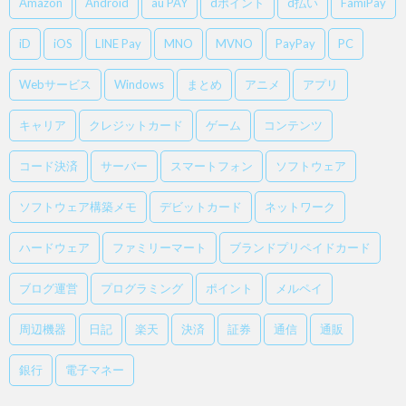
Amazon
Android
au PAY
dポイント
d払い
FamiPay
iD
iOS
LINE Pay
MNO
MVNO
PayPay
PC
Webサービス
Windows
まとめ
アニメ
アプリ
キャリア
クレジットカード
ゲーム
コンテンツ
コード決済
サーバー
スマートフォン
ソフトウェア
ソフトウェア構築メモ
デビットカード
ネットワーク
ハードウェア
ファミリーマート
ブランドプリペイドカード
ブログ運営
プログラミング
ポイント
メルペイ
周辺機器
日記
楽天
決済
証券
通信
通販
銀行
電子マネー