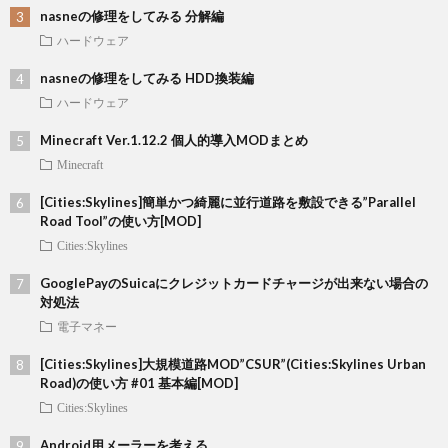
nasneの修理をしてみる 分解編
ハードウェア
nasneの修理をしてみる HDD換装編
ハードウェア
Minecraft Ver.1.12.2 個人的導入MODまとめ
Minecraft
[Cities:Skylines]簡単かつ綺麗に並行道路を敷設できる”Parallel
Road Tool”の使い方[MOD]
Cities:Skylines
GooglePayのSuicaにクレジットカードチャージが出来ない場合の
対処法
電子マネー
[Cities:Skylines]大規模道路MOD”CSUR”(Cities:Skylines Urban
Road)の使い方 #01 基本編[MOD]
Cities:Skylines
Android用メーラーを考える