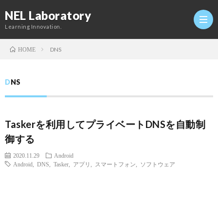
NEL Laboratory
Learning Innovation.
DNS
HOME
Hom
DNS
研
Taskerを利用してプライベートDNSを自動制
究
Profi
御する
室
Twitt
2020.11.29
Android
Android
,
DNS
,
Tasker
,
アプリ
,
スマートフォン
,
ソフトウェア
Conta