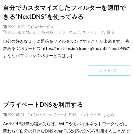
自分でカスタマイズしたフィルターを適用で
きる”NextDNS”を使ってみる
2020.10.20
Webサービス
Android
,
DNS
,
iOS
,
NextDNS
,
ソフトウェア
,
ネットワーク
,
通信
自分の好きなように通信をフィルタリングすることが出来ます。 複
数あるDNSサービス https://nextdns.io/?from=q9hu9af3 NextDNSの
ようなパブリックDNSサービスは […]
続きを読む
プライベートDNSを利用する
2020.05.01
Android
Android
,
DNS
,
ソフトウェア
,
まとめ
Android 9以降の端末ならば、Wi-Fiやモバイルネットワークなどに
関わらず自分の好きなDNS over TLS対応のDNSを利用することがで