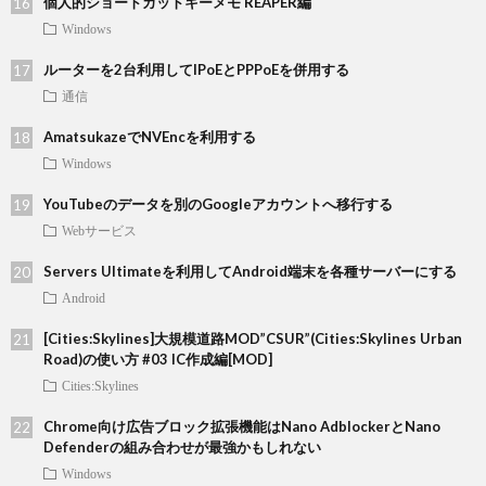
個人的ショートカットキーメモ REAPER編
Windows
ルーターを2台利用してIPoEとPPPoEを併用する
通信
AmatsukazeでNVEncを利用する
Windows
YouTubeのデータを別のGoogleアカウントへ移行する
Webサービス
Servers Ultimateを利用してAndroid端末を各種サーバーにする
Android
[Cities:Skylines]大規模道路MOD”CSUR”(Cities:Skylines Urban
Road)の使い方 #03 IC作成編[MOD]
Cities:Skylines
Chrome向け広告ブロック拡張機能はNano AdblockerとNano
Defenderの組み合わせが最強かもしれない
Windows