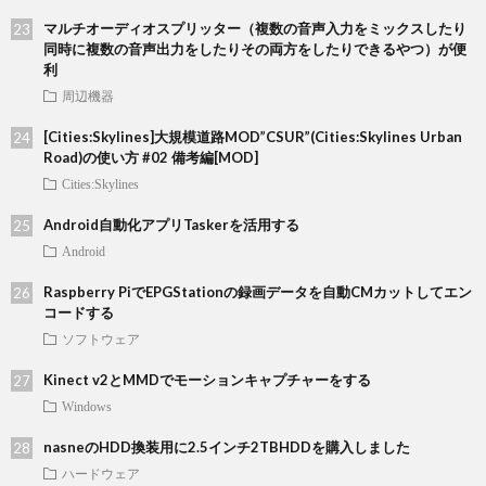
マルチオーディオスプリッター（複数の音声入力をミックスしたり
同時に複数の音声出力をしたりその両方をしたりできるやつ）が便
利
周辺機器
[Cities:Skylines]大規模道路MOD”CSUR”(Cities:Skylines Urban
Road)の使い方 #02 備考編[MOD]
Cities:Skylines
Android自動化アプリTaskerを活用する
Android
Raspberry PiでEPGStationの録画データを自動CMカットしてエン
コードする
ソフトウェア
Kinect v2とMMDでモーションキャプチャーをする
Windows
nasneのHDD換装用に2.5インチ2TBHDDを購入しました
ハードウェア