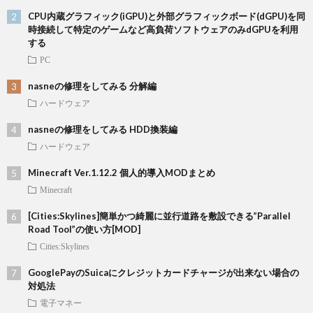
CPU内蔵グラフィック(iGPU)と外部グラフィックボード(dGPU)を同
時接続して特定のゲームなど高負荷ソフトウェアのみdGPUを利用
する
PC
nasneの修理をしてみる 分解編
ハードウェア
nasneの修理をしてみる HDD換装編
ハードウェア
Minecraft Ver.1.12.2 個人的導入MODまとめ
Minecraft
[Cities:Skylines]簡単かつ綺麗に並行道路を敷設できる”Parallel
Road Tool”の使い方[MOD]
Cities:Skylines
GooglePayのSuicaにクレジットカードチャージが出来ない場合の
対処法
電子マネー